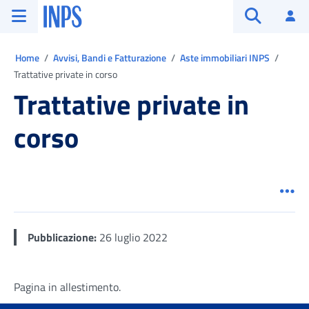
Vai al menu principale
Vai al contenuto principale
Vai al pie' di pagina
INPS ()
Ac
Apri cerca
Ti trovi in:
Home
Avvisi, Bandi e Fatturazione
Aste immobiliari INPS
Trattative private in corso
Trattative private in
corso
Men
Pubblicazione:
26 luglio 2022
Pagina in allestimento.