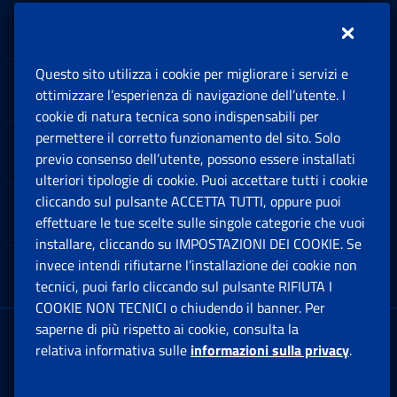
Inps.design
Questo sito utilizza i cookie per migliorare i servizi e
Sedi e Contatti
ottimizzare l’esperienza di navigazione dell’utente. I
Ap
cookie di natura tecnica sono indispensabili per
permettere il corretto funzionamento del sito. Solo
Software
previo consenso dell’utente, possono essere installati
Ap
ulteriori tipologie di cookie. Puoi accettare tutti i cookie
cliccando sul pulsante ACCETTA TUTTI, oppure puoi
Note Legali
effettuare le tue scelte sulle singole categorie che vuoi
Ap
installare, cliccando su IMPOSTAZIONI DEI COOKIE. Se
invece intendi rifiutarne l’installazione dei cookie non
App mobile
Ap
tecnici, puoi farlo cliccando sul pulsante RIFIUTA I
COOKIE NON TECNICI o chiudendo il banner. Per
saperne di più rispetto ai cookie, consulta la
Sede Legale
: Via Ciro il Grande, 21
relativa informativa sulle
informazioni sulla privacy
.
00144 Roma
P.IVA 02121151001