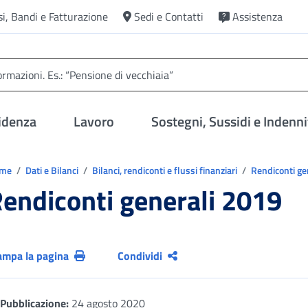
si, Bandi e Fatturazione
Sedi e Contatti
Assistenza
idenza
Lavoro
Sostegni, Sussidi e Indenni
trovi in:
ome
Dati e Bilanci
Bilanci, rendiconti e flussi finanziari
Rendiconti ge
endiconti generali 2019
ampa la pagina
Condividi
Pubblicazione:
24 agosto 2020