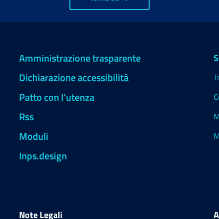
Amministrazione trasparente
S
Dichiarazione accessibilità
T
Patto con l'utenza
C
Rss
M
Moduli
M
Inps.design
Note Legali
A