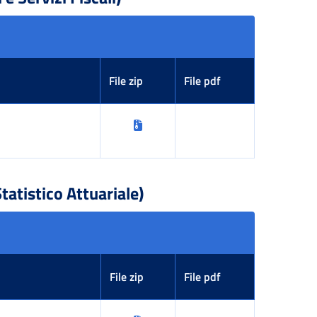
File zip
File pdf
atistico Attuariale)
File zip
File pdf