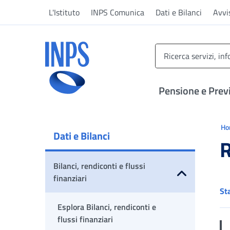
Vai al menu principale
Vai al contenuto principale
Vai al pie' di pagina
L'Istituto
INPS Comunica
Dati e Bilanci
Avvi
INPS ()
Pensione e Prev
Ti 
H
Dati e Bilanci
R
Bilanci, rendiconti e flussi
finanziari
St
Apri sottomenu
Esplora Bilanci, rendiconti e
flussi finanziari