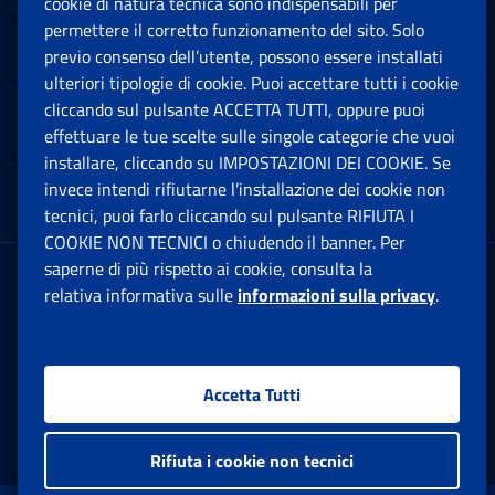
cookie di natura tecnica sono indispensabili per
permettere il corretto funzionamento del sito. Solo
Software
previo consenso dell’utente, possono essere installati
Ap
ulteriori tipologie di cookie. Puoi accettare tutti i cookie
cliccando sul pulsante ACCETTA TUTTI, oppure puoi
Note Legali
effettuare le tue scelte sulle singole categorie che vuoi
Ap
installare, cliccando su IMPOSTAZIONI DEI COOKIE. Se
invece intendi rifiutarne l’installazione dei cookie non
App mobile
Ap
tecnici, puoi farlo cliccando sul pulsante RIFIUTA I
COOKIE NON TECNICI o chiudendo il banner. Per
saperne di più rispetto ai cookie, consulta la
Sede Legale
: Via Ciro il Grande, 21
relativa informativa sulle
informazioni sulla privacy
.
00144 Roma
P.IVA 02121151001
Accetta Tutti
Facebook: Apre una nuova finestra
Twitter: Apre una nuova finestra
Whatsapp: Apre una nuova fi
Youtube: Apre una nuo
Instagram: Apre
Linkedin:
Rs
Rifiuta i cookie non tecnici