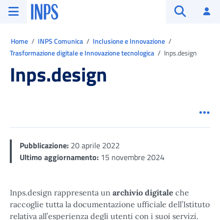
Vai al menu principale
Vai al contenuto principale
Vai al pie' di pagina
INPS ()
Ac
Apri cerca
Ti trovi in:
Home
INPS Comunica
Inclusione e Innovazione
Trasformazione digitale e Innovazione tecnologica
Inps.design
Inps.design
Men
Pubblicazione:
20 aprile 2022
Ultimo aggiornamento:
15 novembre 2024
Inps.design rappresenta un
archivio digitale
che
raccoglie tutta la documentazione ufficiale dell’Istituto
relativa all’esperienza degli utenti con i suoi servizi.