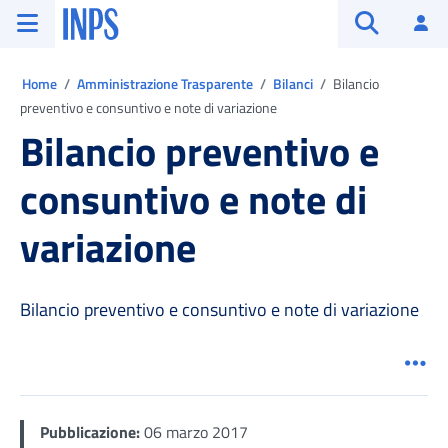
Vai al menu principale
Vai al contenuto principale
Vai al pie' di pagina
INPS ()
Ac
Apri cerca
Ti trovi in:
Home
Amministrazione Trasparente
Bilanci
Bilancio
preventivo e consuntivo e note di variazione
Bilancio preventivo e
consuntivo e note di
variazione
Bilancio preventivo e consuntivo e note di variazione
Men
Pubblicazione:
06 marzo 2017