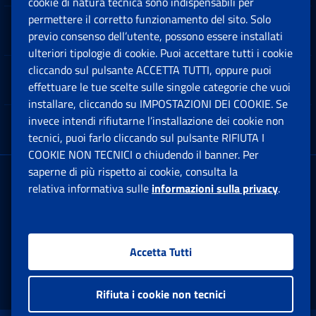
cookie di natura tecnica sono indispensabili per
permettere il corretto funzionamento del sito. Solo
Software
previo consenso dell’utente, possono essere installati
Ap
ulteriori tipologie di cookie. Puoi accettare tutti i cookie
cliccando sul pulsante ACCETTA TUTTI, oppure puoi
Note Legali
effettuare le tue scelte sulle singole categorie che vuoi
Ap
installare, cliccando su IMPOSTAZIONI DEI COOKIE. Se
invece intendi rifiutarne l’installazione dei cookie non
App mobile
Ap
tecnici, puoi farlo cliccando sul pulsante RIFIUTA I
COOKIE NON TECNICI o chiudendo il banner. Per
saperne di più rispetto ai cookie, consulta la
Sede Legale
: Via Ciro il Grande, 21
relativa informativa sulle
informazioni sulla privacy
.
00144 Roma
P.IVA 02121151001
Accetta Tutti
Facebook: Apre una nuova finestra
Twitter: Apre una nuova finestra
Whatsapp: Apre una nuova fi
Youtube: Apre una nuo
Instagram: Apre
Linkedin:
Rs
Rifiuta i cookie non tecnici