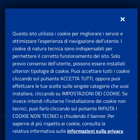
Inps.design
Questo sito utilizza i cookie per migliorare i servizi e
Sedi e Contatti
ottimizzare l’esperienza di navigazione dell’utente. I
Ap
cookie di natura tecnica sono indispensabili per
permettere il corretto funzionamento del sito. Solo
Software
previo consenso dell’utente, possono essere installati
Ap
ulteriori tipologie di cookie. Puoi accettare tutti i cookie
cliccando sul pulsante ACCETTA TUTTI, oppure puoi
Note Legali
effettuare le tue scelte sulle singole categorie che vuoi
Ap
installare, cliccando su IMPOSTAZIONI DEI COOKIE. Se
invece intendi rifiutarne l’installazione dei cookie non
App mobile
Ap
tecnici, puoi farlo cliccando sul pulsante RIFIUTA I
COOKIE NON TECNICI o chiudendo il banner. Per
saperne di più rispetto ai cookie, consulta la
Sede Legale
: Via Ciro il Grande, 21
relativa informativa sulle
informazioni sulla privacy
.
00144 Roma