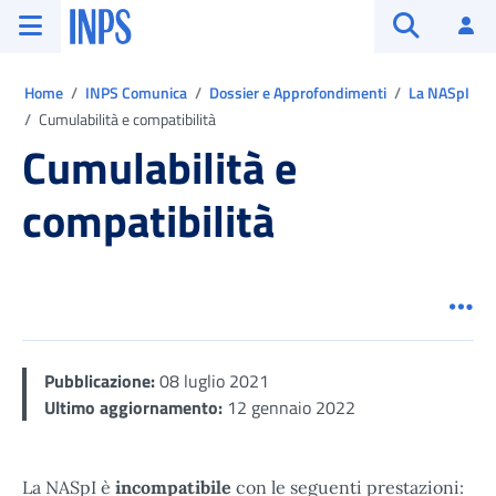
Vai al menu principale
Vai al contenuto principale
Vai al pie' di pagina
INPS ()
Ac
Apri cerca
Ti trovi in:
Home
INPS Comunica
Dossier e Approfondimenti
La NASpI
Cumulabilità e compatibilità
Cumulabilità e
compatibilità
Men
Pubblicazione:
08 luglio 2021
Ultimo aggiornamento:
12 gennaio 2022
La NASpI è
incompatibile
con le seguenti prestazioni: