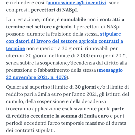
e richiedere così l'
ammissione agli incentivi
, sono
compresi i
percettori di NASpI
.
La prestazione, infine, è
cumulabile
con i
contratti a
termine nel settore agricolo
. I percettori di NASpI
possono, durante la fruizione della stessa,
stipulare
con datori di lavoro del settore agricolo contratti a
termine
non superiori a 30 giorni, rinnovabili per
ulteriori 30 giorni, nel limite di 2.000 euro per il 2021,
senza subire la sospensione/decadenza dal diritto alla
prestazione o l’abbattimento della stessa (
messaggio
22 novembre 2021, n. 4079
).
Qualora si superino il limite di
30 giorni
e/o il limite di
reddito pari a 2mila euro per l’anno 2021, gli istituti del
cumulo, della sospensione e della decadenza
troveranno applicazione esclusivamente per la
parte
di reddito eccedente la somma di 2mila euro
e per i
periodi eccedenti l’arco temporale massimo di durata
dei contratti stipulati.