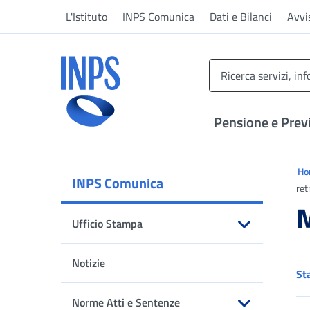
Vai al menu principale
Vai al contenuto principale
Vai al pie' di pagina
L'Istituto
INPS Comunica
Dati e Bilanci
Avvi
INPS ()
Pensione e Prev
Ti 
H
INPS Comunica
ret
M
Ufficio Stampa
Apri sottomenu
Notizie
St
Norme Atti e Sentenze