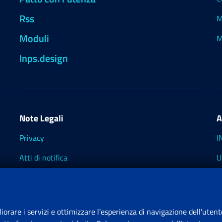
Rss
M
Moduli
M
Inps.design
Note Legali
A
Privacy
I
Atti di notifica
U
Impostazioni dei cookie
I
I
liorare i servizi e ottimizzare l’esperienza di navigazione dell’utent