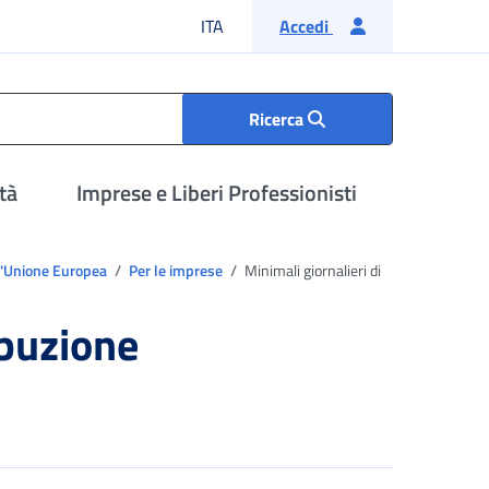
Lingua italiana
ITA
Accedi
Ricerca
tà
Imprese e Liberi Professionisti
ell'Unione Europea
Per le imprese
Minimali giornalieri di
ibuzione