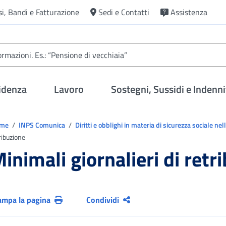
si, Bandi e Fatturazione
Sedi e Contatti
Assistenza
idenza
Lavoro
Sostegni, Sussidi e Indenni
trovi in:
ome
INPS Comunica
Diritti e obblighi in materia di sicurezza sociale n
ribuzione
inimali giornalieri di retr
ampa la pagina
Condividi