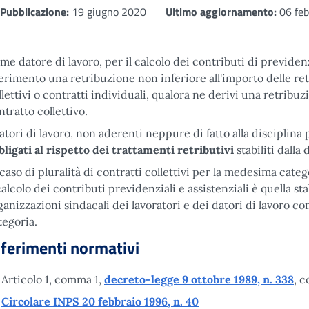
Pubblicazione:
19 giugno 2020
Ultimo aggiornamento:
06 feb
me datore di lavoro, per il calcolo dei contributi di previden
ferimento una retribuzione non inferiore all'importo delle ret
llettivi o contratti individuali, qualora ne derivi una retribu
ntratto collettivo.
datori di lavoro, non aderenti neppure di fatto alla disciplina 
bligati al rispetto dei trattamenti retributivi
stabiliti dalla 
 caso di pluralità di contratti collettivi per la medesima cat
 calcolo dei contributi previdenziali e assistenziali è quella stab
ganizzazioni sindacali dei lavoratori e dei datori di lavoro 
tegoria.
iferimenti normativi
Articolo 1, comma 1,
decreto-legge 9 ottobre 1989, n. 338
, c
Circolare INPS 20 febbraio 1996, n. 40