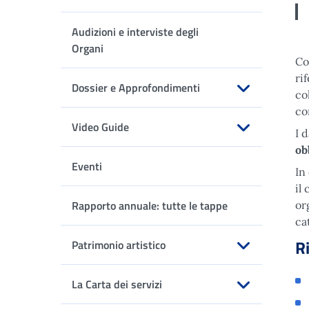
Apri sottomenu
Audizioni e interviste degli
Organi
Co
ri
Dossier e Approfondimenti
co
Apri sottomenu
co
Video Guide
I 
Apri sottomenu
ob
Eventi
In
il
Rapporto annuale: tutte le tappe
or
ca
R
Patrimonio artistico
Apri sottomenu
La Carta dei servizi
Apri sottomenu