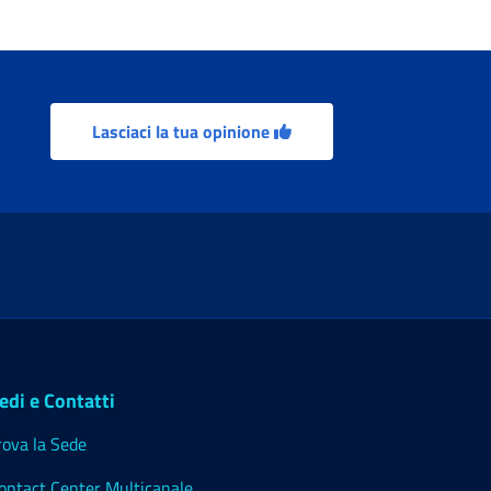
Lasciaci la tua opinione
edi e Contatti
rova la Sede
ontact Center Multicanale