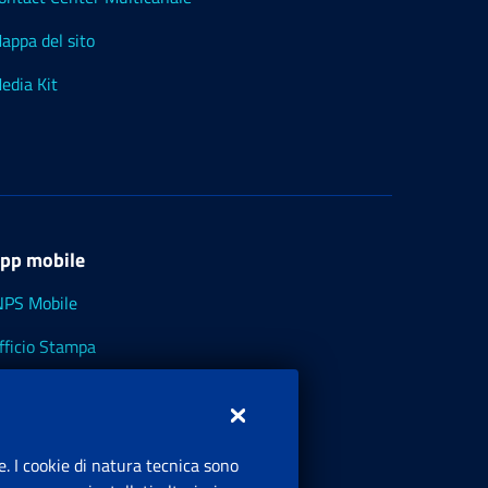
appa del sito
edia Kit
pp mobile
NPS Mobile
fficio Stampa
NPS - Museo Multimediale
NPS Cassetto Artigiani e Commercianti
e. I cookie di natura tecnica sono