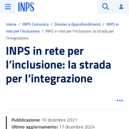
Vai al menu principale
Vai al contenuto principale
Vai al pie' di pagina
INPS ()
Ac
Apri cerca
Ti trovi in:
Home
INPS Comunica
Dossier e Approfondimenti
INPS in
rete per l’inclusione
INPS in rete per l’inclusione: la strada per
l’integrazione
INPS in rete per
l’inclusione: la strada
per l’integrazione
Men
Pubblicazione:
10 dicembre 2021
Ultimo aggiornamento:
17 dicembre 2024