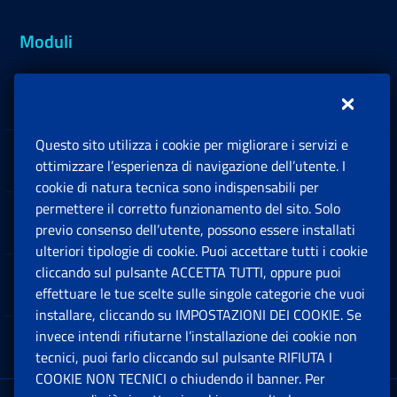
Moduli
Inps.design
Questo sito utilizza i cookie per migliorare i servizi e
Sedi e Contatti
ottimizzare l’esperienza di navigazione dell’utente. I
Ap
cookie di natura tecnica sono indispensabili per
permettere il corretto funzionamento del sito. Solo
Software
previo consenso dell’utente, possono essere installati
Ap
ulteriori tipologie di cookie. Puoi accettare tutti i cookie
cliccando sul pulsante ACCETTA TUTTI, oppure puoi
Note Legali
effettuare le tue scelte sulle singole categorie che vuoi
Ap
installare, cliccando su IMPOSTAZIONI DEI COOKIE. Se
invece intendi rifiutarne l’installazione dei cookie non
App mobile
Ap
tecnici, puoi farlo cliccando sul pulsante RIFIUTA I
COOKIE NON TECNICI o chiudendo il banner. Per