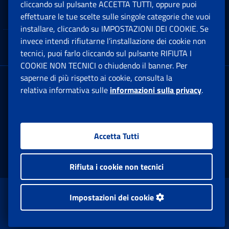
cliccando sul pulsante ACCETTA TUTTI, oppure puoi
Note Legali
effettuare le tue scelte sulle singole categorie che vuoi
Ap
installare, cliccando su IMPOSTAZIONI DEI COOKIE. Se
invece intendi rifiutarne l’installazione dei cookie non
App mobile
Ap
tecnici, puoi farlo cliccando sul pulsante RIFIUTA I
COOKIE NON TECNICI o chiudendo il banner. Per
saperne di più rispetto ai cookie, consulta la
Sede Legale
: Via Ciro il Grande, 21
relativa informativa sulle
informazioni sulla privacy
.
00144 Roma
P.IVA 02121151001
Accetta Tutti
Facebook: Apre una nuova finestra
Twitter: Apre una nuova finestra
Whatsapp: Apre una nuova fi
Youtube: Apre una nuo
Instagram: Apre
Linkedin:
Rs
Rifiuta i cookie non tecnici
www.inps.gov.it © 1997-2026
Impostazioni dei cookie
Istituto Nazionale Previdenza Sociale.
Tutti i diritti riservati.