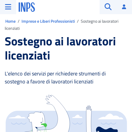
Vai al menu principale
Vai al contenuto principale
Vai al pie' di pagina
INPS ()
Ac
Apri cerca
Ti trovi in:
Home
Imprese e Liberi Professionisti
Sostegno ai lavoratori
licenziati
Sostegno ai lavoratori
licenziati
L'elenco dei servizi per richiedere strumenti di
sostegno a favore di lavoratori licenziati