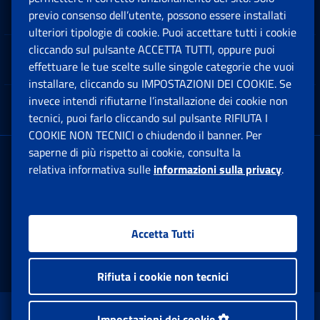
Software
previo consenso dell’utente, possono essere installati
Ap
ulteriori tipologie di cookie. Puoi accettare tutti i cookie
cliccando sul pulsante ACCETTA TUTTI, oppure puoi
Note Legali
effettuare le tue scelte sulle singole categorie che vuoi
Ap
installare, cliccando su IMPOSTAZIONI DEI COOKIE. Se
invece intendi rifiutarne l’installazione dei cookie non
App mobile
Ap
tecnici, puoi farlo cliccando sul pulsante RIFIUTA I
COOKIE NON TECNICI o chiudendo il banner. Per
saperne di più rispetto ai cookie, consulta la
Sede Legale
: Via Ciro il Grande, 21
relativa informativa sulle
informazioni sulla privacy
.
00144 Roma
P.IVA 02121151001
Accetta Tutti
Facebook: Apre una nuova finestra
Twitter: Apre una nuova finestra
Whatsapp: Apre una nuova fi
Youtube: Apre una nuo
Instagram: Apre
Linkedin:
Rs
Rifiuta i cookie non tecnici
www.inps.gov.it © 1997-2026
Impostazioni dei cookie