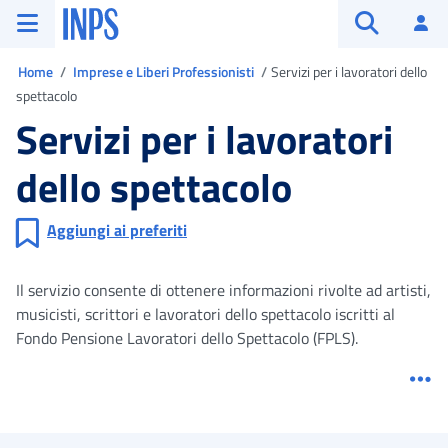
Vai al menu principale
Vai al contenuto principale
Vai al pie' di pagina
INPS ()
Ac
Apri cerca
Ti trovi in
Home
Imprese e Liberi Professionisti
Servizi per i lavoratori dello
spettacolo
Servizi per i lavoratori
dello spettacolo
Aggiungi ai preferiti
Il servizio consente di ottenere informazioni rivolte ad artisti,
musicisti, scrittori e lavoratori dello spettacolo iscritti al
Fondo Pensione Lavoratori dello Spettacolo (FPLS).
Me