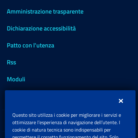
Amministrazione trasparente
Dichiarazione accessibilità
Patto con l'utenza
Rss
Moduli
Inps.design
Questo sito utilizza i cookie per migliorare i servizi e
Sedi e Contatti
ottimizzare l’esperienza di navigazione dell’utente. I
Ap
cookie di natura tecnica sono indispensabili per
permettere il corretto funzionamento del sito. Solo