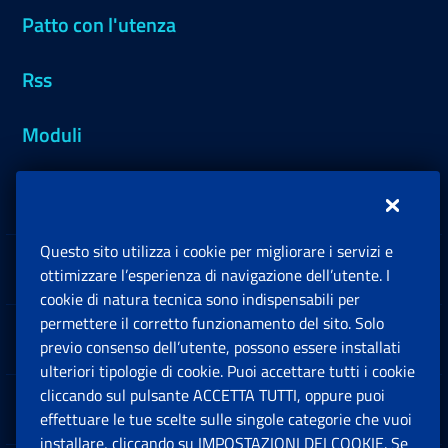
Patto con l'utenza
Rss
Moduli
Inps.design
Questo sito utilizza i cookie per migliorare i servizi e
Sedi e Contatti
ottimizzare l’esperienza di navigazione dell’utente. I
Ap
cookie di natura tecnica sono indispensabili per
permettere il corretto funzionamento del sito. Solo
Software
previo consenso dell’utente, possono essere installati
Ap
ulteriori tipologie di cookie. Puoi accettare tutti i cookie
cliccando sul pulsante ACCETTA TUTTI, oppure puoi
Note Legali
effettuare le tue scelte sulle singole categorie che vuoi
Ap
installare, cliccando su IMPOSTAZIONI DEI COOKIE. Se