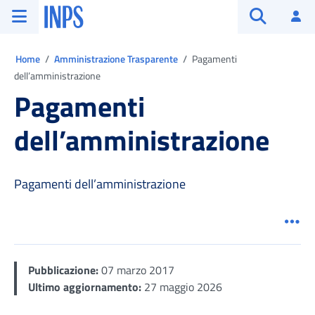
Vai al menu principale
Vai al contenuto principale
Vai al pie' di pagina
INPS ()
Ac
Apri cerca
Ti trovi in:
Home
Amministrazione Trasparente
Pagamenti
dell’amministrazione
Pagamenti
dell’amministrazione
Pagamenti dell’amministrazione
Men
Pubblicazione:
07 marzo 2017
Ultimo aggiornamento:
27 maggio 2026