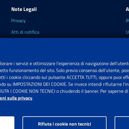
Note Legali
A
Privacy
I
Atti di notifica
U
Impostazioni dei cookie
I
I
liorare i servizi e ottimizzare l’esperienza di navigazione dell’utent
retto funzionamento del sito. Solo previo consenso dell’utente, poss
tutti i cookie cliccando sul pulsante ACCETTA TUTTI, oppure puoi effe
S
ando su IMPOSTAZIONI DEI COOKIE. Se invece intendi rifiutarne l’ins
FIUTA I COOKIE NON TECNICI o chiudendo il banner. Per saperne di p
P
oni sulla privacy
.
Rifiuta i cookie non tecnici