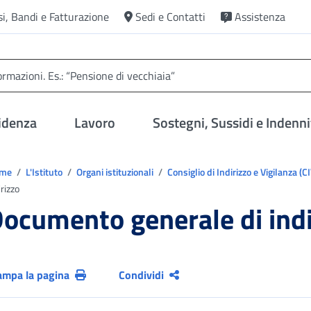
si, Bandi e Fatturazione
Sedi e Contatti
Assistenza
idenza
Lavoro
Sostegni, Sussidi e Indenni
trovi in:
ome
L'Istituto
Organi istituzionali
Consiglio di Indirizzo e Vigilanza (C
irizzo
ocumento generale di indi
ampa la pagina
Condividi