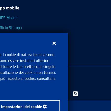
pp mobile
NPS Mobile
fficio Stampa
NPS - Museo Multimediale
NPS Cassetto Artigiani e Commercianti
e. I cookie di natura tecnica sono
ono essere installati ulteriori
ttuare le tue scelte sulle singole
ede Legale
: Via Ciro il Grande, 21
tallazione dei cookie non tecnici,
00144 Roma
iù rispetto ai cookie, consulta la
.IVA 02121151001
Facebook: Apre una nuova finestra
Twitter: Apre una nuova finestra
Whatsapp: Apre una nuova finestra
Youtube: Apre una nuova fine
Instagram: Apre una nuo
Linkedin: Apre una 
Rss: Apre una
Impostazioni dei cookie