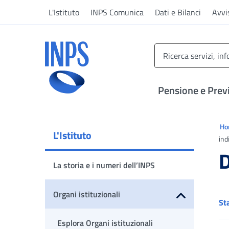
Vai al menu principale
Vai al contenuto principale
Vai al pie' di pagina
L'Istituto
INPS Comunica
Dati e Bilanci
Avvi
INPS ()
Pensione e Prev
Ti 
H
L'Istituto
ind
D
La storia e i numeri dell’INPS
Organi istituzionali
St
Apri sottomenu
Esplora Organi istituzionali