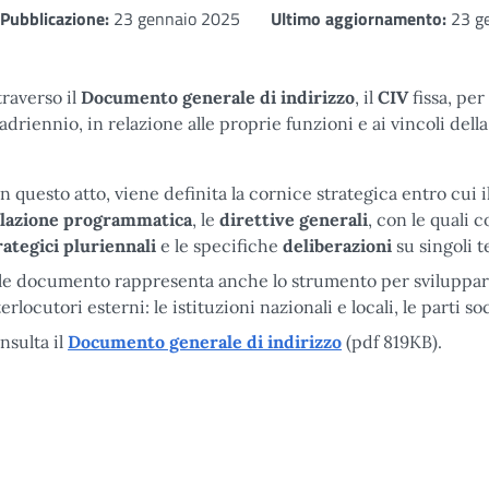
Pubblicazione:
23 gennaio 2025
Ultimo aggiornamento:
23 g
traverso il
Documento generale di indirizzo
, il
CIV
fissa, per
adriennio, in relazione alle proprie funzioni e ai vincoli dell
n questo atto, viene definita la cornice strategica entro cui il
lazione programmatica
, le
direttive generali
, con le quali c
rategici pluriennali
e le specifiche
deliberazioni
su sing
le documento rappresenta anche lo strumento per sviluppar
terlocutori esterni: le istituzioni nazionali e locali, le parti so
nsulta il
Documento generale di indirizzo
(pdf 819KB).