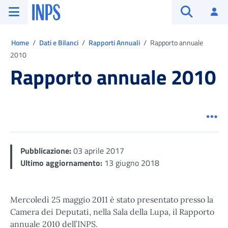
Vai al menu principale
Vai al contenuto principale
Vai al pie' di pagina
INPS ()
Ac
Apri cerca
Ti trovi in:
Home
Dati e Bilanci
Rapporti Annuali
Rapporto annuale
2010
Rapporto annuale 2010
Men
Pubblicazione:
03 aprile 2017
Ultimo aggiornamento:
13 giugno 2018
Mercoledì 25 maggio 2011 è stato presentato presso la
Camera dei Deputati, nella Sala della Lupa, il Rapporto
annuale 2010 dell’INPS.