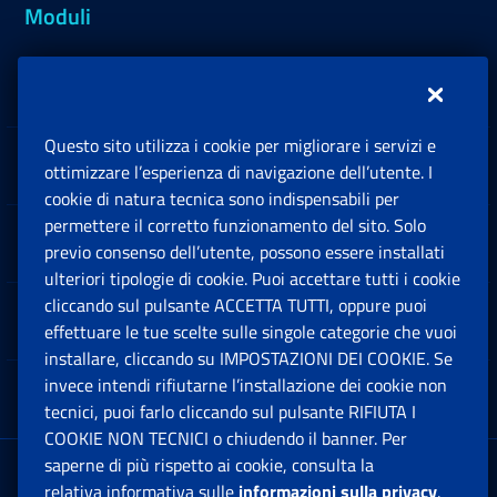
Moduli
Inps.design
Questo sito utilizza i cookie per migliorare i servizi e
Sedi e Contatti
ottimizzare l’esperienza di navigazione dell’utente. I
Ap
cookie di natura tecnica sono indispensabili per
permettere il corretto funzionamento del sito. Solo
Software
previo consenso dell’utente, possono essere installati
Ap
ulteriori tipologie di cookie. Puoi accettare tutti i cookie
cliccando sul pulsante ACCETTA TUTTI, oppure puoi
Note Legali
effettuare le tue scelte sulle singole categorie che vuoi
Ap
installare, cliccando su IMPOSTAZIONI DEI COOKIE. Se
invece intendi rifiutarne l’installazione dei cookie non
App mobile
Ap
tecnici, puoi farlo cliccando sul pulsante RIFIUTA I
COOKIE NON TECNICI o chiudendo il banner. Per
saperne di più rispetto ai cookie, consulta la
Sede Legale
: Via Ciro il Grande, 21
relativa informativa sulle
informazioni sulla privacy
.