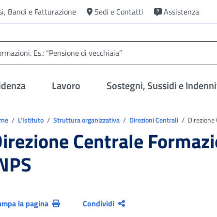
si, Bandi e Fatturazione
Sedi e Contatti
Assistenza
idenza
Lavoro
Sostegni, Sussidi e Indenni
trovi in:
ome
L'Istituto
Struttura organizzativa
Direzioni Centrali
Direzione
irezione Centrale Formaz
INPS
ampa la pagina
Condividi