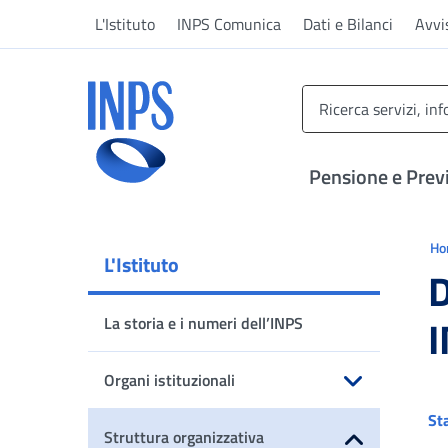
Vai al menu principale
Vai al contenuto principale
Vai al pie' di pagina
L'Istituto
INPS Comunica
Dati e Bilanci
Avvi
INPS ()
Pensione e Prev
Ti 
H
L'Istituto
D
La storia e i numeri dell’INPS
Organi istituzionali
Apri sottomenu
St
Struttura organizzativa