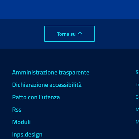
Torna su
Amministrazione trasparente
S
Dichiarazione accessibilità
T
Patto con l'utenza
C
Rss
M
Moduli
M
Inps.design