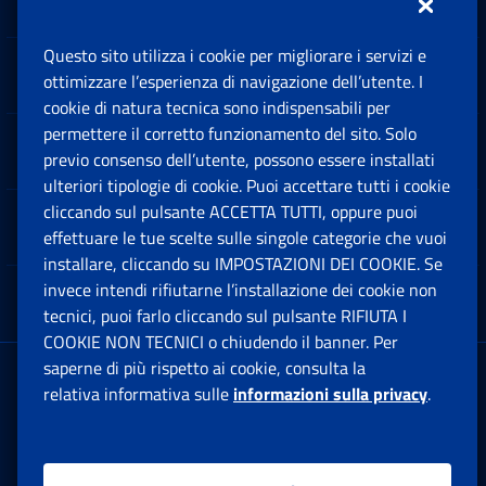
Questo sito utilizza i cookie per migliorare i servizi e
Sedi e Contatti
ottimizzare l’esperienza di navigazione dell’utente. I
Ap
cookie di natura tecnica sono indispensabili per
permettere il corretto funzionamento del sito. Solo
Software
previo consenso dell’utente, possono essere installati
Ap
ulteriori tipologie di cookie. Puoi accettare tutti i cookie
cliccando sul pulsante ACCETTA TUTTI, oppure puoi
Note Legali
effettuare le tue scelte sulle singole categorie che vuoi
Ap
installare, cliccando su IMPOSTAZIONI DEI COOKIE. Se
invece intendi rifiutarne l’installazione dei cookie non
App mobile
Ap
tecnici, puoi farlo cliccando sul pulsante RIFIUTA I
COOKIE NON TECNICI o chiudendo il banner. Per
saperne di più rispetto ai cookie, consulta la
Sede Legale
: Via Ciro il Grande, 21
relativa informativa sulle
informazioni sulla privacy
.
00144 Roma
P.IVA 02121151001