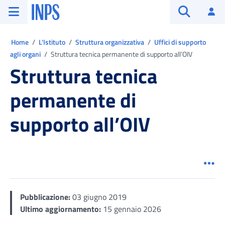
Vai al menu principale
Vai al contenuto principale
Vai al pie' di pagina
INPS ()
Ac
Apri cerca
Ti trovi in:
Home
L'Istituto
Struttura organizzativa
Uffici di supporto
agli organi
Struttura tecnica permanente di supporto all’OIV
Struttura tecnica
permanente di
supporto all’OIV
Men
Pubblicazione:
03 giugno 2019
Ultimo aggiornamento:
15 gennaio 2026