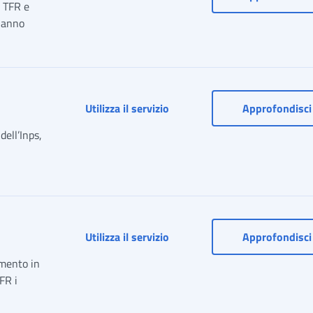
l TFR e
 hanno
Fondo di garanzia per l’access
Utilizza il servizio
Approfondisci
dell’Inps,
Il Trattamento di Fine Rapport
Utilizza il servizio
Approfondisci
omento in
FR i