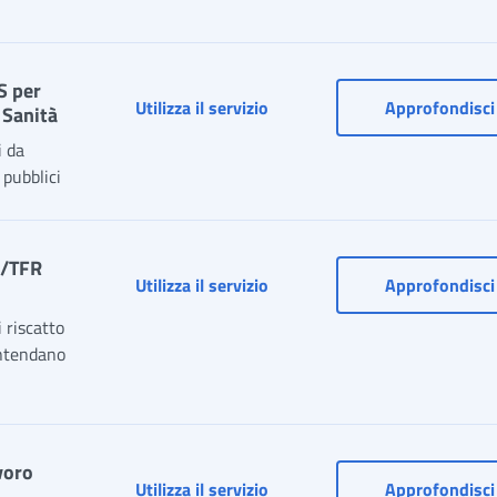
S per
Domanda di riscatto periodi ai
Utilizza il servizio
Approfondisci
 Sanità
i da
 pubblici
FS/TFR
Estinzione anticipata del ris
Utilizza il servizio
Approfondisci
i riscatto
intendano
voro
Fondo di garanzia del TFR e de
Utilizza il servizio
Approfondisci