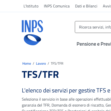
Vai al menu principale
Vai al contenuto principale
Vai al pie' di pagina
L'Istituto
INPS Comunica
Dati e Bilanci
Avvi
INPS ()
Pensione e Prev
Ti trovi in:
Home
Lavoro
TFS/TFR
TFS/TFR
L'elenco dei servizi per gestire TFS 
Seleziona il servizio in base alle operazioni effettuabi
garanzia del TFR, Domanda di esonero di riscatto, Ge