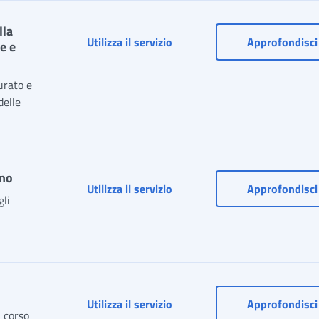
lla
Anticipazione ordinaria TFS per
Utilizza il servizio
Approfondisci
e e
urato e
delle
ino
Assistenza fiscale (730/4): ser
Utilizza il servizio
Approfondisci
gli
Utilizza il servizio
Approfondisci
 corso