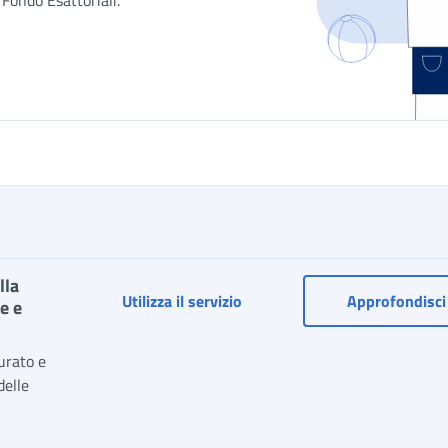
Fondo Esattoriali.
lla
Anticipazione ordinaria TFR per
Utilizza il servizio
Approfondisci
e e
urato e
delle