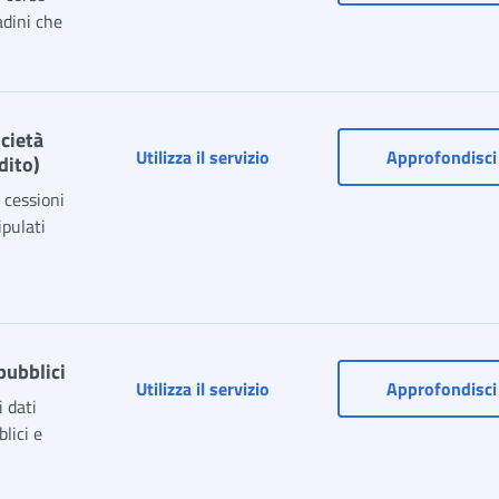
adini che
ocietà
Cessione TFR in garanzia - Invi
Utilizza il servizio
Approfondisci
dito)
 cessioni
ipulati
pubblici
Cruscotto Accantonamenti TFR
Utilizza il servizio
Approfondisci
 dati
lici e