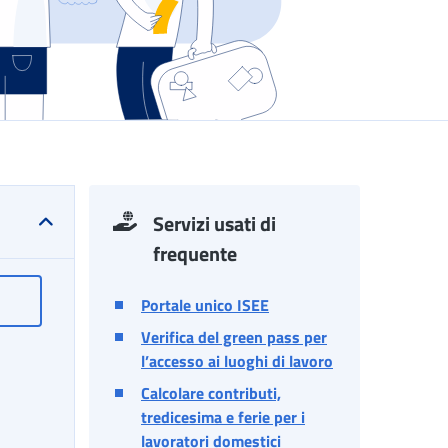
Servizi usati di
frequente
 gli iscritti alla Gestione Unitaria delle prestazioni creditizie e 
Anticipazione ordinaria TFR per gli iscritti alla Gestione Unitaria 
Portale unico ISEE
Verifica del green pass per
l’accesso ai luoghi di lavoro
Calcolare contributi,
tredicesima e ferie per i
lavoratori domestici