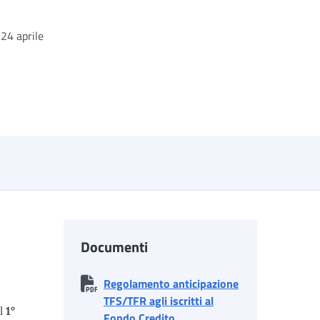
 24 aprile
Documenti
Regolamento anticipazione
TFS/TFR agli iscritti al
il
1°
Fondo Credito