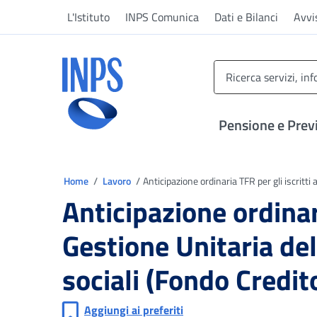
Vai al menu principale
Vai al contenuto principale
Vai al pie' di pagina
L'Istituto
INPS Comunica
Dati e Bilanci
Avvi
INPS ()
Pensione e Prev
Ti trovi in
Home
Lavoro
Anticipazione ordinaria TFR per gli iscritti 
Anticipazione ordinari
Gestione Unitaria del
sociali (Fondo Credit
Aggiungi ai preferiti