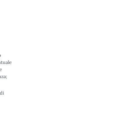
o
ntuale
le
nza;
di