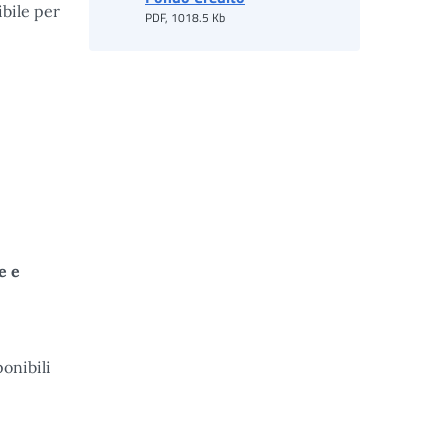
ibile per
PDF, 1018.5 Kb
e e
ponibili