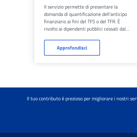
Il servizio permette di presentare la
domanda di quantificazione dell’anticipo
finanziario ai fini del TFS o del TFR. È
rivolto ai dipendenti pubblici cessati dal
servizio o che hanno avuto accesso
anticipato alla Quota 100.
Domanda di quantificazi
Approfondisci
Il tuo contributo è prezioso per migliorare i nostri ser