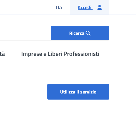
Lingua italiana
ITA
Accedi
Ricerca
tà
Imprese e Liberi Professionisti
Portale TFR - Gest
Utilizza il servizio