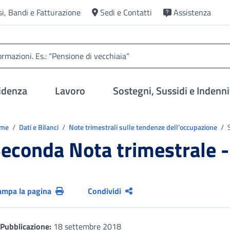
si, Bandi e Fatturazione
Sedi e Contatti
Assistenza
idenza
Lavoro
Sostegni, Sussidi e Indenni
trovi in:
ome
Dati e Bilanci
Note trimestrali sulle tendenze dell’occupazione
S
econda Nota trimestrale 
ampa la pagina
Condividi
Pubblicazione:
18 settembre 2018