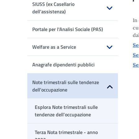
SIUSS (ex Casellario
dell’assistenza)
In
Apri sottomenu
cu
Portale per l'Analisi Sociale (PAS)
da
Se
Welfare as a Service
Se
Apri sottomenu
Anagrafe dipendenti pubblici
Se
Note trimestrali sulle tendenze
dell’occupazione
Apri sottomenu
Esplora Note trimestrali sulle
tendenze dell’occupazione
Terza Nota trimestrale - anno