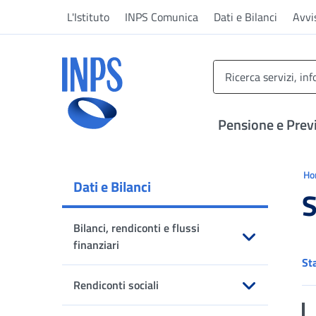
Vai al menu principale
Vai al contenuto principale
Vai al pie' di pagina
L'Istituto
INPS Comunica
Dati e Bilanci
Avvi
INPS ()
Pensione e Prev
Ti 
H
Dati e Bilanci
S
Bilanci, rendiconti e flussi
finanziari
St
Apri sottomenu
Rendiconti sociali
Apri sottomenu