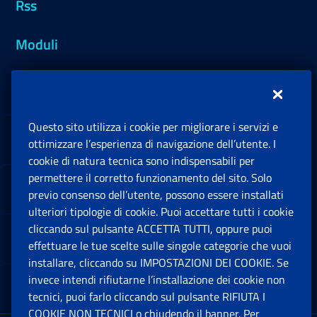
Rss
Moduli
Inps.design
Questo sito utilizza i cookie per migliorare i servizi e
Sedi e Contatti
ottimizzare l’esperienza di navigazione dell’utente. I
Ap
cookie di natura tecnica sono indispensabili per
permettere il corretto funzionamento del sito. Solo
Software
previo consenso dell’utente, possono essere installati
Ap
ulteriori tipologie di cookie. Puoi accettare tutti i cookie
cliccando sul pulsante ACCETTA TUTTI, oppure puoi
Note Legali
effettuare le tue scelte sulle singole categorie che vuoi
Ap
installare, cliccando su IMPOSTAZIONI DEI COOKIE. Se
invece intendi rifiutarne l’installazione dei cookie non
App mobile
Ap
tecnici, puoi farlo cliccando sul pulsante RIFIUTA I
COOKIE NON TECNICI o chiudendo il banner. Per