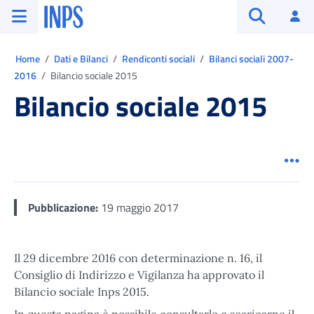
Vai al menu principale
Vai al contenuto principale
Vai al pie' di pagina
INPS ()
Ac
Apri cerca
Ti trovi in:
Home
Dati e Bilanci
Rendiconti sociali
Bilanci sociali 2007-
2016
Bilancio sociale 2015
Bilancio sociale 2015
Men
Pubblicazione:
19 maggio 2017
Il 29 dicembre 2016 con determinazione n. 16, il
Consiglio di Indirizzo e Vigilanza ha approvato il
Bilancio sociale Inps 2015.
In questa pagina è possibile consultarlo o scaricarne il