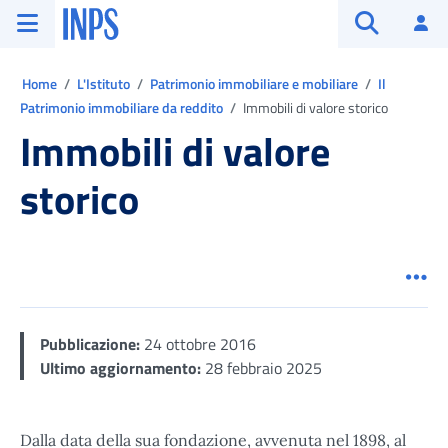
Vai al menu principale
Vai al contenuto principale
Vai al pie' di pagina
INPS ()
Ac
Apri cerca
Ti trovi in:
Home
L'Istituto
Patrimonio immobiliare e mobiliare
Il
Patrimonio immobiliare da reddito
Immobili di valore storico
Immobili di valore
storico
Men
Pubblicazione:
24 ottobre 2016
Ultimo aggiornamento:
28 febbraio 2025
Dalla data della sua fondazione, avvenuta nel 1898, al