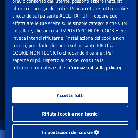
previo consenso dell’utente, possono essere installati
Ap
ulteriori tipologie di cookie. Puoi accettare tutti i cookie
cliccando sul pulsante ACCETTA TUTTI, oppure puoi
Note Legali
effettuare le tue scelte sulle singole categorie che vuoi
Ap
installare, cliccando su IMPOSTAZIONI DEI COOKIE. Se
invece intendi rifiutarne l’installazione dei cookie non
App mobile
Ap
tecnici, puoi farlo cliccando sul pulsante RIFIUTA I
COOKIE NON TECNICI o chiudendo il banner. Per
saperne di più rispetto ai cookie, consulta la
Sede Legale
: Via Ciro il Grande, 21
relativa informativa sulle
informazioni sulla privacy
.
00144 Roma
P.IVA 02121151001
Accetta Tutti
Facebook: Apre una nuova finestra
Twitter: Apre una nuova finestra
Whatsapp: Apre una nuova fi
Youtube: Apre una nuo
Instagram: Apre
Linkedin:
Rs
Rifiuta i cookie non tecnici
www.inps.gov.it © 1997-2026
Impostazioni dei cookie