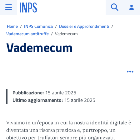
Vai al menu principale
Vai al contenuto principale
Vai al pie' di pagina
INPS ()
Ac
Apri cerca
Ti trovi in:
Home
INPS Comunica
Dossier e Approfondimenti
Vademecum antitruffe
Vademecum
Vademecum
Men
Pubblicazione:
15 aprile 2025
Ultimo aggiornamento:
15 aprile 2025
Viviamo in un’epoca in cui la nostra identità digitale è
diventata una risorsa preziosa e, purtroppo, un
obiettivo per truffatori sempre più organizzati.