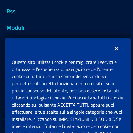
Rss
Moduli
Inps.design
Questo sito utilizza i cookie per migliorare i servizi e
Sedi e Contatti
ottimizzare l’esperienza di navigazione dell’utente. I
Ap
cookie di natura tecnica sono indispensabili per
permettere il corretto funzionamento del sito. Solo
Software
previo consenso dell’utente, possono essere installati
Ap
ulteriori tipologie di cookie. Puoi accettare tutti i cookie
cliccando sul pulsante ACCETTA TUTTI, oppure puoi
Note Legali
effettuare le tue scelte sulle singole categorie che vuoi
Ap
installare, cliccando su IMPOSTAZIONI DEI COOKIE. Se
invece intendi rifiutarne l’installazione dei cookie non
App mobile
Ap