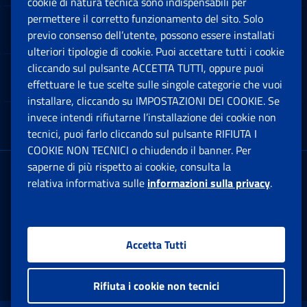
cookie di natura tecnica sono indispensabili per
permettere il corretto funzionamento del sito. Solo
Software
previo consenso dell’utente, possono essere installati
Ap
ulteriori tipologie di cookie. Puoi accettare tutti i cookie
cliccando sul pulsante ACCETTA TUTTI, oppure puoi
Note Legali
effettuare le tue scelte sulle singole categorie che vuoi
Ap
installare, cliccando su IMPOSTAZIONI DEI COOKIE. Se
invece intendi rifiutarne l’installazione dei cookie non
App mobile
Ap
tecnici, puoi farlo cliccando sul pulsante RIFIUTA I
COOKIE NON TECNICI o chiudendo il banner. Per
saperne di più rispetto ai cookie, consulta la
Sede Legale
: Via Ciro il Grande, 21
relativa informativa sulle
informazioni sulla privacy
.
00144 Roma
P.IVA 02121151001
Accetta Tutti
Facebook: Apre una nuova finestra
Twitter: Apre una nuova finestra
Whatsapp: Apre una nuova fi
Youtube: Apre una nuo
Instagram: Apre
Linkedin:
Rs
Rifiuta i cookie non tecnici