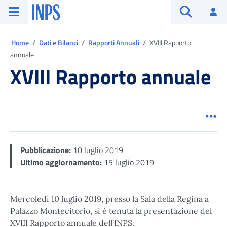
Vai al menu principale
Vai al contenuto principale
Vai al pie' di pagina
INPS ()
Ac
Apri cerca
Ti trovi in:
Home
Dati e Bilanci
Rapporti Annuali
XVIII Rapporto
annuale
XVIII Rapporto annuale
Men
Pubblicazione:
10 luglio 2019
Ultimo aggiornamento:
15 luglio 2019
Mercoledì 10 luglio 2019, presso la Sala della Regina a
Palazzo Montecitorio, si è tenuta la presentazione del
XVIII Rapporto annuale dell’INPS.