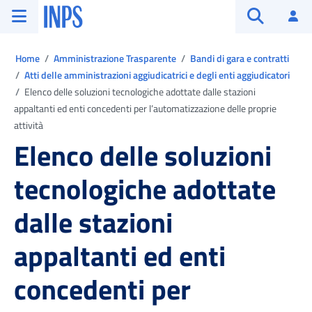
Vai al menu principale
Vai al contenuto principale
Vai al pie' di pagina
INPS ()
Ac
Apri cerca
Ti trovi in:
Home
Amministrazione Trasparente
Bandi di gara e contratti
Atti delle amministrazioni aggiudicatrici e degli enti aggiudicatori
Elenco delle soluzioni tecnologiche adottate dalle stazioni
appaltanti ed enti concedenti per l’automatizzazione delle proprie
attività
Elenco delle soluzioni
tecnologiche adottate
dalle stazioni
appaltanti ed enti
concedenti per