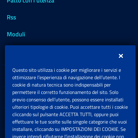
Patto con l'utenza
Rss
Moduli
Inps.design
Questo sito utilizza i cookie per migliorare i servizi e
Sedi e Contatti
ottimizzare l’esperienza di navigazione dell’utente. I
Ap
cookie di natura tecnica sono indispensabili per
permettere il corretto funzionamento del sito. Solo
Software
previo consenso dell’utente, possono essere installati
Ap
ulteriori tipologie di cookie. Puoi accettare tutti i cookie
cliccando sul pulsante ACCETTA TUTTI, oppure puoi
Note Legali
effettuare le tue scelte sulle singole categorie che vuoi
Ap
installare, cliccando su IMPOSTAZIONI DEI COOKIE. Se
invece intendi rifiutarne l’installazione dei cookie non