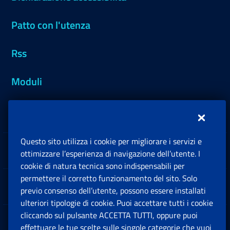
Patto con l'utenza
Rss
Moduli
Inps.design
Questo sito utilizza i cookie per migliorare i servizi e
Sedi e Contatti
ottimizzare l’esperienza di navigazione dell’utente. I
Ap
cookie di natura tecnica sono indispensabili per
permettere il corretto funzionamento del sito. Solo
Software
previo consenso dell’utente, possono essere installati
Ap
ulteriori tipologie di cookie. Puoi accettare tutti i cookie
cliccando sul pulsante ACCETTA TUTTI, oppure puoi
Note Legali
effettuare le tue scelte sulle singole categorie che vuoi
Ap