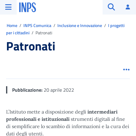
Vai al menu principale
Vai al contenuto principale
Vai al pie' di pagina
INPS ()
Ac
Apri cerca
Ti trovi in:
Home
INPS Comunica
Inclusione e Innovazione
I progetti
per i cittadini
Patronati
Patronati
Men
Pubblicazione:
20 aprile 2022
L’Istituto mette a disposizione degli
intermediari
professionali e istituzionali
strumenti digitali al fine
di semplificare lo scambio di informazioni e la cura dei
dati degli utenti.