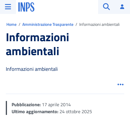
Vai al menu principale
Vai al contenuto principale
Vai al pie' di pagina
INPS ()
Ac
Apri cerca
Ti trovi in:
Home
Amministrazione Trasparente
Informazioni ambientali
Informazioni
ambientali
Informazioni ambientali
Men
Pubblicazione:
17 aprile 2014
Ultimo aggiornamento:
24 ottobre 2025