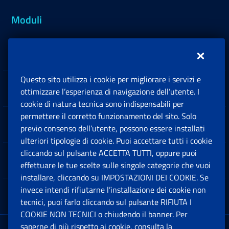
Moduli
Inps.design
Questo sito utilizza i cookie per migliorare i servizi e
Sedi e Contatti
ottimizzare l’esperienza di navigazione dell’utente. I
Ap
cookie di natura tecnica sono indispensabili per
permettere il corretto funzionamento del sito. Solo
Software
previo consenso dell’utente, possono essere installati
Ap
ulteriori tipologie di cookie. Puoi accettare tutti i cookie
cliccando sul pulsante ACCETTA TUTTI, oppure puoi
Note Legali
effettuare le tue scelte sulle singole categorie che vuoi
Ap
installare, cliccando su IMPOSTAZIONI DEI COOKIE. Se
invece intendi rifiutarne l’installazione dei cookie non
App mobile
Ap
tecnici, puoi farlo cliccando sul pulsante RIFIUTA I
COOKIE NON TECNICI o chiudendo il banner. Per
saperne di più rispetto ai cookie, consulta la