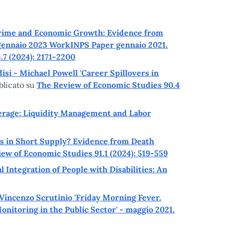
d Crime and Economic Growth: Evidence from
o gennaio 2023 WorkINPS Paper gennaio 2021.
7 (2024): 2171-2200
adisi - Michael Powell 'Career Spillovers in
blicato su
The Review of Economic Studies 90.4
verage: Liquidity Management and Labor
ves in Short Supply? Evidence from Death
ew of Economic Studies 91.1 (2024): 519-559
l Integration of People with Disabilities: An
– Vincenzo Scrutinio 'Friday Morning Fever.
itoring in the Public Sector' - maggio 2021.