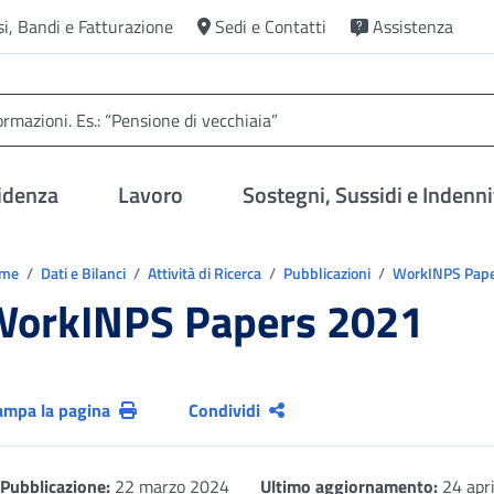
si, Bandi e Fatturazione
Sedi e Contatti
Assistenza
idenza
Lavoro
Sostegni, Sussidi e Indenni
trovi in:
ome
Dati e Bilanci
Attività di Ricerca
Pubblicazioni
WorkINPS Pap
WorkINPS Papers 2021
ampa la pagina
Condividi
Pubblicazione:
22 marzo 2024
Ultimo aggiornamento:
24 apr