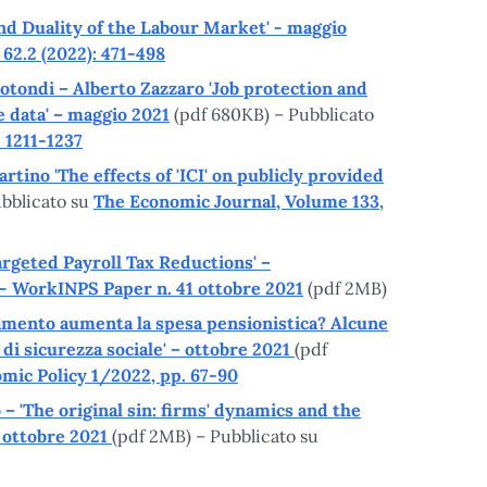
 and Duality of the Labour Market' - maggio
 62.2 (2022): 471-498
otondi – Alberto Zazzaro 'Job protection and
e data' – maggio 2021
(pdf 680KB) – Pubblicato
: 1211-1237
rtino 'The effects of 'ICI' on publicly provided
ubblicato su
The Economic Journal, Volume 133,
Targeted Payroll Tax Reductions' –
- WorkINPS Paper n. 41 ottobre 2021
(pdf 2MB)
ionamento aumenta la spesa pensionistica? Alcune
di sicurezza sociale' – ottobre 2021
(pdf
omic Policy 1/2022, pp. 67-90
 – 'The original sin: firms' dynamics and the
– ottobre 2021
(pdf 2MB) – Pubblicato su