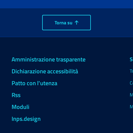
Torna su
Amministrazione trasparente
S
Dichiarazione accessibilità
T
Patto con l'utenza
C
Rss
M
Moduli
M
Inps.design