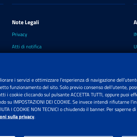
Note Legali
A
Privacy
I
Atti di notifica
U
Impostazioni dei cookie
I
I
liorare i servizi e ottimizzare l’esperienza di navigazione dell’utent
retto funzionamento del sito. Solo previo consenso dell’utente, poss
tutti i cookie cliccando sul pulsante ACCETTA TUTTI, oppure puoi effe
S
ando su IMPOSTAZIONI DEI COOKIE. Se invece intendi rifiutarne l’ins
FIUTA I COOKIE NON TECNICI o chiudendo il banner. Per saperne di p
P
oni sulla privacy
.