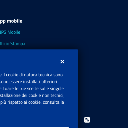
pp mobile
NPS Mobile
fficio Stampa
NPS - Museo Multimediale
NPS Cassetto Artigiani e Commercianti
e. I cookie di natura tecnica sono
ono essere installati ulteriori
ttuare le tue scelte sulle singole
ede Legale
: Via Ciro il Grande, 21
tallazione dei cookie non tecnici,
00144 Roma
iù rispetto ai cookie, consulta la
.IVA 02121151001
Facebook: Apre una nuova finestra
Twitter: Apre una nuova finestra
Whatsapp: Apre una nuova finestra
Youtube: Apre una nuova fine
Instagram: Apre una nuo
Linkedin: Apre una 
Rss: Apre una