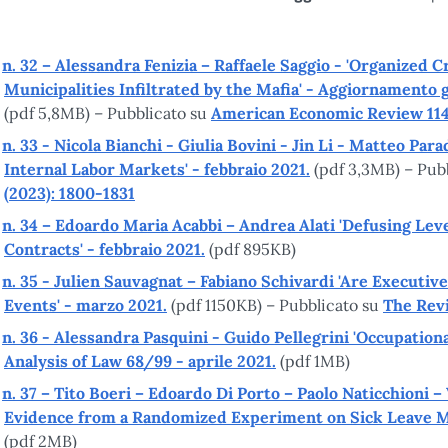
n. 32 – Alessandra Fenizia – Raffaele Saggio - 'Organize
Municipalities Infiltrated by the Mafia' - Aggiornament
(pdf 5,8MB) – Pubblicato su
American Economic Review 114.
n. 33 - Nicola Bianchi - Giulia Bovini - Jin Li - Matteo Par
Internal Labor Markets' - febbraio 2021.
(pdf 3,3MB) – Pub
(2023): 1800-1831
n. 34 – Edoardo Maria Acabbi – Andrea Alati 'Defusing Le
Contracts' - febbraio 2021.
(pdf 895KB)
n. 35 - Julien Sauvagnat – Fabiano Schivardi 'Are Executi
Events' - marzo 2021.
(pdf 1150KB) – Pubblicato su
The Revi
n. 36 - Alessandra Pasquini - Guido Pellegrini 'Occupationa
Analysis of Law 68/99 - aprile 2021.
(pdf 1MB)
n. 37 – Tito Boeri – Edoardo Di Porto – Paolo Naticchioni 
Evidence from a Randomized Experiment on Sick Leave Mon
(pdf 2MB)