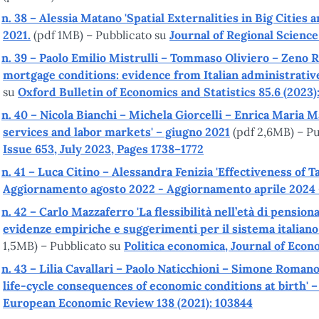
n. 38 – Alessia Matano 'Spatial Externalities in Big Cities
2021.
(pdf 1MB) – Pubblicato su
Journal of Regional Science
n. 39 – Paolo Emilio Mistrulli – Tommaso Oliviero – Zeno R
mortgage conditions: evidence from Italian administrativ
su
Oxford Bulletin of Economics and Statistics 85.6 (2023)
n. 40 – Nicola Bianchi – Michela Giorcelli – Enrica Maria Ma
services and labor markets' – giugno 2021
(pdf 2,6MB) – P
Issue 653, July 2023, Pages 1738–1772
n. 41 – Luca Citino – Alessandra Fenizia 'Effectiveness of 
Aggiornamento agosto 2022 - Aggiornamento aprile 2024 
n. 42 – Carlo Mazzaferro 'La flessibilità nell’età di pens
evidenze empiriche e suggerimenti per il sistema italiano 
1,5MB) – Pubblicato su
Politica economica, Journal of Econ
n. 43 – Lilia Cavallari – Paolo Naticchioni – Simone Romano
life-cycle consequences of economic conditions at birth' 
European Economic Review 138 (2021): 103844