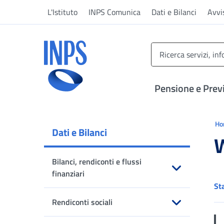
Vai al menu principale
Vai al contenuto principale
Vai al pie' di pagina
L'Istituto
INPS Comunica
Dati e Bilanci
Avvi
INPS ()
Pensione e Prev
Ti 
H
Dati e Bilanci
Bilanci, rendiconti e flussi
finanziari
St
Apri sottomenu
Rendiconti sociali
Apri sottomenu