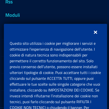
Rss
Moduli
Inps.design
Questo sito utilizza i cookie per migliorare i servizi e
Sedi e Contatti
ottimizzare l’esperienza di navigazione dell’utente. I
Ap
cookie di natura tecnica sono indispensabili per
permettere il corretto funzionamento del sito. Solo
Software
previo consenso dell’utente, possono essere installati
Ap
ulteriori tipologie di cookie. Puoi accettare tutti i cookie
cliccando sul pulsante ACCETTA TUTTI, oppure puoi
Note Legali
effettuare le tue scelte sulle singole categorie che vuoi
Ap
installare, cliccando su IMPOSTAZIONI DEI COOKIE. Se
invece intendi rifiutarne l’installazione dei cookie non
App mobile
Ap
tecnici, puoi farlo cliccando sul pulsante RIFIUTA I
COOKIE NON TECNICI o chiudendo il banner. Per