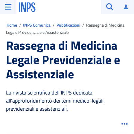
Vai al menu principale
Vai al contenuto principale
Vai al pie' di pagina
INPS ()
Ac
Apri cerca
Ti trovi in:
Home
INPS Comunica
Pubblicazioni
Rassegna di Medicina
Legale Previdenziale e Assistenziale
Rassegna di Medicina
Legale Previdenziale e
Assistenziale
La rivista scientifica dell’INPS dedicata
all’approfondimento dei temi medico-legali,
previdenziali e assistenziali.