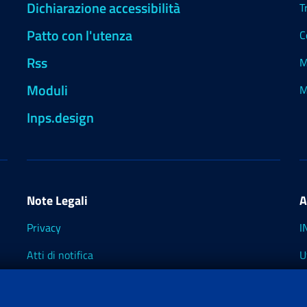
Dichiarazione accessibilità
T
Patto con l'utenza
C
Rss
M
Moduli
M
Inps.design
Note Legali
A
Privacy
I
Atti di notifica
U
Impostazioni dei cookie
I