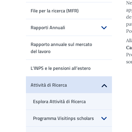
Ne
Apri sottomenu
ap
File per la ricerca (MFR)
de
pa
Rapporti Annuali
Po
Apri sottomenu
Al
Rapporto annuale sul mercato
Ca
del lavoro
Pr
so
L’INPS e le pensioni all’estero
Attività di Ricerca
Apri sottomenu
Esplora Attività di Ricerca
Programma Visitinps scholars
Apri sottomenu