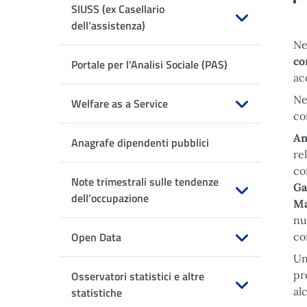
SIUSS (ex Casellario
dell’assistenza)
Ne
Apri sottomenu
co
Portale per l'Analisi Sociale (PAS)
ac
Ne
Welfare as a Service
co
Apri sottomenu
An
Anagrafe dipendenti pubblici
re
co
Note trimestrali sulle tendenze
Ga
dell’occupazione
Ma
Apri sottomenu
nu
Open Data
co
Un
Apri sottomenu
Osservatori statistici e altre
pr
statistiche
al