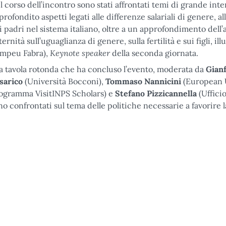
l corso dell’incontro sono stati affrontati temi di grande inte
profondito aspetti legati alle differenze salariali di genere, a
i padri nel sistema italiano, oltre a un approfondimento dell’
ternità sull’uguaglianza di genere, sulla fertilità e sui figli, il
Keynote speaker
mpeu Fabra),
della seconda giornata.
la tavola rotonda che ha concluso l’evento, moderata da
Gian
sarico
(Università Bocconi),
Tommaso Nannicini
(European U
ogramma VisitINPS Scholars) e
Stefano Pizzicannella
(Ufficio
no confrontati sul tema delle politiche necessarie a favorire la