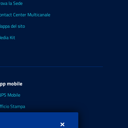
rova la Sede
ontact Center Multicanale
appa del sito
edia Kit
pp mobile
NPS Mobile
fficio Stampa
NPS - Museo Multimediale