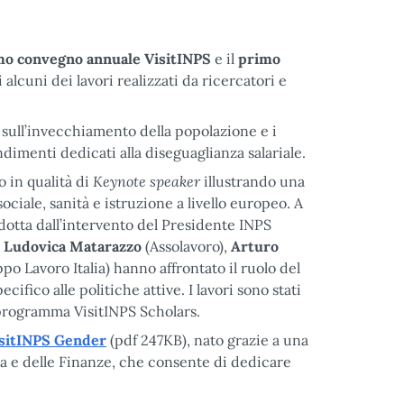
mo convegno annuale VisitINPS
e il
primo
ti alcuni dei lavori realizzati da ricercatori e
i sull’invecchiamento della popolazione e i
imenti dedicati alla diseguaglianza salariale.
Keynote speaker
 in qualità di
illustrando una
sociale, sanità e istruzione a livello europeo. A
odotta dall’intervento del Presidente INPS
e
Ludovica Matarazzo
(Assolavoro),
Arturo
po Lavoro Italia) hanno affrontato il ruolo del
fico alle politiche attive. I lavori sono stati
 programma VisitINPS Scholars.
sitINPS Gender
(pdf 247KB), nato grazie a una
mia e delle Finanze, che consente di dedicare