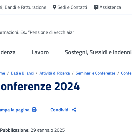
si, Bandi e Fatturazione
Sedi e Contatti
Assistenza
idenza
Lavoro
Sostegni, Sussidi e Indenni
trovi in:
ome
Dati e Bilanci
Attività di Ricerca
Seminari e Conferenze
Confe
onferenze 2024
ampa la pagina
Condividi
Pubblicazione:
29 gennaio 2025