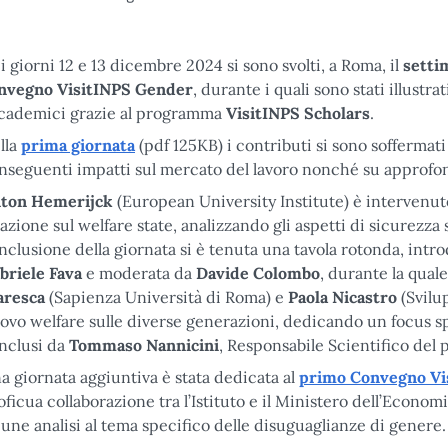
i giorni 12 e 13 dicembre 2024 si sono svolti, a Roma, il
setti
nvegno VisitINPS Gender
, durante i quali sono stati illustra
cademici grazie al programma
VisitINPS Scholars
.
lla
prima giornata
(pdf 125KB) i contributi si sono soffermat
nseguenti impatti sul mercato del lavoro nonché su approfond
ton Hemerijck
(European University Institute) è intervenuto
lazione sul welfare state, analizzando gli aspetti di sicurezza 
nclusione della giornata si è tenuta una tavola rotonda, intr
briele Fava
e moderata da
Davide Colombo
, durante la qual
resca
(Sapienza Università di Roma) e
Paola Nicastro
(Svilup
ovo welfare sulle diverse generazioni, dedicando un focus speci
nclusi da
Tommaso Nannicini
, Responsabile Scientifico del
a giornata aggiuntiva è stata dedicata al
primo Convegno Vi
oficua collaborazione tra l’Istituto e il Ministero dell’Econo
cune analisi al tema specifico delle disuguaglianze di genere.