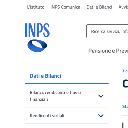
Vai al menu principale
Vai al contenuto principale
Vai al pie' di pagina
L'Istituto
INPS Comunica
Dati e Bilanci
Avvi
INPS ()
Pensione e Prev
Ti 
H
Dati e Bilanci
C
Bilanci, rendiconti e flussi
finanziari
St
Apri sottomenu
Rendiconti sociali
Apri sottomenu