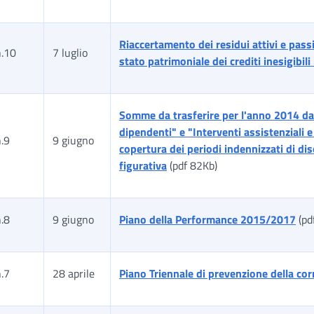
Riaccertamento dei residui attivi e pass
n.10
7 luglio
stato patrimoniale dei crediti inesigibil
Somme da trasferire per l'anno 2014 dal
dipendenti" e "Interventi assistenziali e
.9
9 giugno
copertura dei periodi indennizzati di di
figurativa
(pdf 82Kb)
.8
9 giugno
Piano della Performance 2015/2017
(pd
.7
28 aprile
Piano Triennale di prevenzione della c