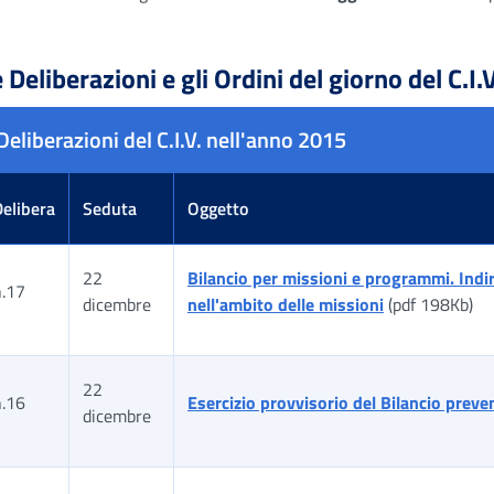
 Deliberazioni e gli Ordini del giorno del C.I
Deliberazioni del C.I.V. nell'anno 2015
Delibera
Seduta
Oggetto
22
Bilancio per missioni e programmi. Indir
n.17
dicembre
nell'ambito delle missioni
(pdf 198Kb)
22
n.16
Esercizio provvisorio del Bilancio preve
dicembre