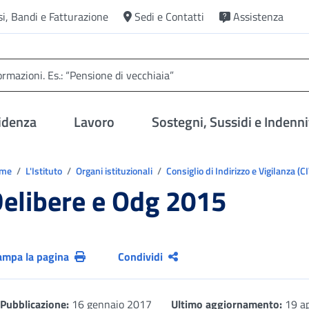
si, Bandi e Fatturazione
Sedi e Contatti
Assistenza
idenza
Lavoro
Sostegni, Sussidi e Indenni
trovi in:
ome
L'Istituto
Organi istituzionali
Consiglio di Indirizzo e Vigilanza (C
elibere e Odg 2015
ampa la pagina
Condividi
Pubblicazione:
16 gennaio 2017
Ultimo aggiornamento:
19 ap