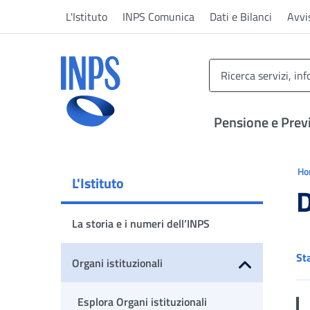
Vai al menu principale
Vai al contenuto principale
Vai al pie' di pagina
L'Istituto
INPS Comunica
Dati e Bilanci
Avvi
INPS ()
Pensione e Prev
Ti 
H
L'Istituto
D
La storia e i numeri dell’INPS
St
Organi istituzionali
Apri sottomenu
Esplora Organi istituzionali