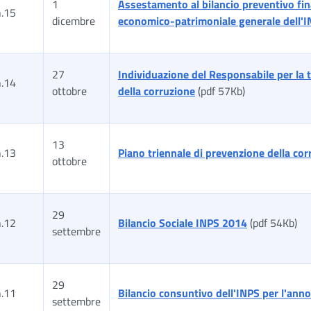
1
Assestamento al bilancio preventivo fin
n.15
dicembre
economico-patrimoniale generale dell'I
27
Individuazione del Responsabile per la 
n.14
ottobre
della corruzione
(pdf 57Kb)
13
n.13
Piano triennale di prevenzione della c
ottobre
29
n.12
Bilancio Sociale INPS 2014
(pdf 54Kb)
settembre
29
n.11
Bilancio consuntivo dell'INPS per l'ann
settembre