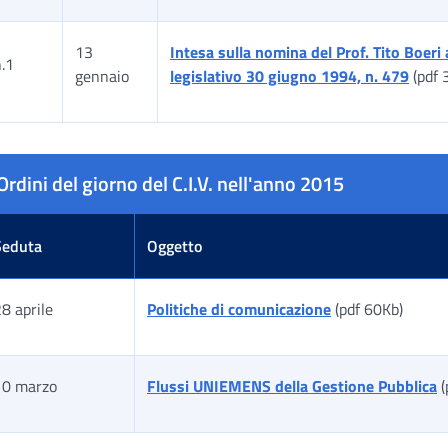
13
Intesa sulla nomina del Prof. Tito Boeri
.1
gennaio
legislativo 30 giugno 1994, n. 479
(pdf 
ella risultati
Ordini del giorno del C.I.V. nell'anno 2015
Seduta
Oggetto
8 aprile
Politiche di comunicazione
(pdf 60Kb)
10 marzo
Flussi UNIEMENS della Gestione Pubblica
(