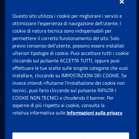
Questo sito utilizza i cookie per migliorare i servizi e
Sedi e Contatti
ottimizzare l’esperienza di navigazione dell’utente. I
Ap
cookie di natura tecnica sono indispensabili per
permettere il corretto funzionamento del sito. Solo
Software
previo consenso dell’utente, possono essere installati
Ap
ulteriori tipologie di cookie. Puoi accettare tutti i cookie
cliccando sul pulsante ACCETTA TUTTI, oppure puoi
Note Legali
effettuare le tue scelte sulle singole categorie che vuoi
Ap
installare, cliccando su IMPOSTAZIONI DEI COOKIE. Se
invece intendi rifiutarne l’installazione dei cookie non
App mobile
Ap
tecnici, puoi farlo cliccando sul pulsante RIFIUTA I
COOKIE NON TECNICI o chiudendo il banner. Per
saperne di più rispetto ai cookie, consulta la
Sede Legale
: Via Ciro il Grande, 21
relativa informativa sulle
informazioni sulla privacy
.
00144 Roma
P.IVA 02121151001