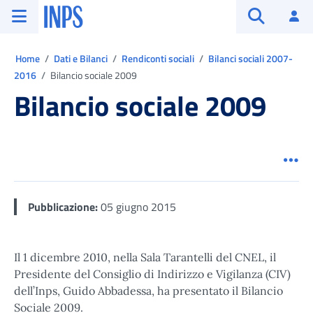
Vai al menu principale
Vai al contenuto principale
Vai al pie' di pagina
INPS ()
Ac
Apri cerca
Ti trovi in:
Home
Dati e Bilanci
Rendiconti sociali
Bilanci sociali 2007-
2016
Bilancio sociale 2009
Bilancio sociale 2009
Men
Pubblicazione:
05 giugno 2015
Il 1 dicembre 2010, nella Sala Tarantelli del CNEL, il
Presidente del Consiglio di Indirizzo e Vigilanza (CIV)
dell’Inps, Guido Abbadessa, ha presentato il Bilancio
Sociale 2009.