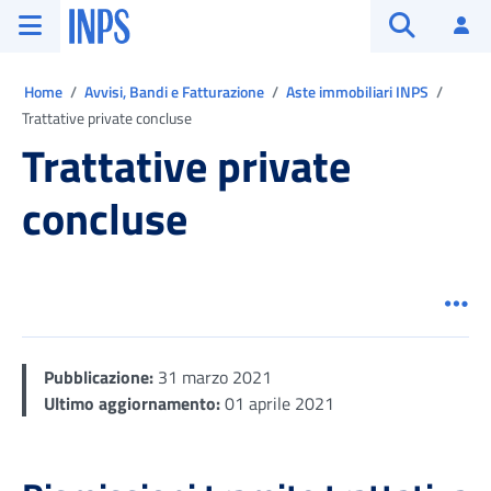
Vai al menu principale
Vai al contenuto principale
Vai al pie' di pagina
INPS ()
Ac
Apri cerca
Ti trovi in:
Home
Avvisi, Bandi e Fatturazione
Aste immobiliari INPS
Trattative private concluse
Trattative private
concluse
Men
Pubblicazione:
31 marzo 2021
Ultimo aggiornamento:
01 aprile 2021