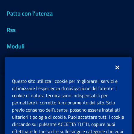
Patto con l'utenza
Rss
Moduli
Inps.design
Questo sito utilizza i cookie per migliorare i servizi e
Sedi e Contatti
ottimizzare l’esperienza di navigazione dell’utente. I
Ap
cookie di natura tecnica sono indispensabili per
permettere il corretto funzionamento del sito. Solo
Software
previo consenso dell’utente, possono essere installati
Ap
ulteriori tipologie di cookie. Puoi accettare tutti i cookie
cliccando sul pulsante ACCETTA TUTTI, oppure puoi
Note Legali
effettuare le tue scelte sulle singole categorie che vuoi
Ap