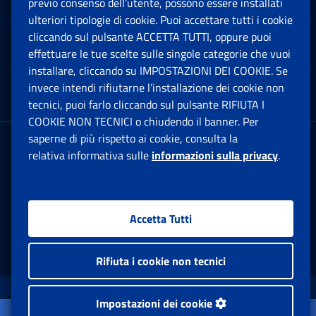
previo consenso dell’utente, possono essere installati
Ap
ulteriori tipologie di cookie. Puoi accettare tutti i cookie
cliccando sul pulsante ACCETTA TUTTI, oppure puoi
Note Legali
effettuare le tue scelte sulle singole categorie che vuoi
Ap
installare, cliccando su IMPOSTAZIONI DEI COOKIE. Se
invece intendi rifiutarne l’installazione dei cookie non
App mobile
Ap
tecnici, puoi farlo cliccando sul pulsante RIFIUTA I
COOKIE NON TECNICI o chiudendo il banner. Per
saperne di più rispetto ai cookie, consulta la
Sede Legale
: Via Ciro il Grande, 21
relativa informativa sulle
informazioni sulla privacy
.
00144 Roma
P.IVA 02121151001
Accetta Tutti
Facebook: Apre una nuova finestra
Twitter: Apre una nuova finestra
Whatsapp: Apre una nuova fi
Youtube: Apre una nuo
Instagram: Apre
Linkedin:
Rs
Rifiuta i cookie non tecnici
www.inps.gov.it © 1997-2026
Impostazioni dei cookie