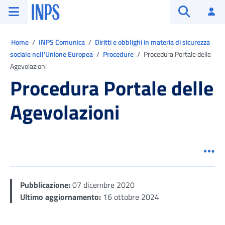
Vai al menu principale
Vai al contenuto principale
Vai al pie' di pagina
INPS ()
Ac
Apri cerca
Ti trovi in:
Home
INPS Comunica
Diritti e obblighi in materia di sicurezza
sociale nell'Unione Europea
Procedure
Procedura Portale delle
Agevolazioni
Procedura Portale delle
Agevolazioni
Men
Pubblicazione:
07 dicembre 2020
Ultimo aggiornamento:
16 ottobre 2024