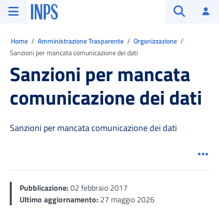
Vai al menu principale
Vai al contenuto principale
Vai al pie' di pagina
INPS ()
Ac
Apri cerca
Ti trovi in:
Home
Amministrazione Trasparente
Organizzazione
Sanzioni per mancata comunicazione dei dati
Sanzioni per mancata
comunicazione dei dati
Sanzioni per mancata comunicazione dei dati
Men
Pubblicazione:
02 febbraio 2017
Ultimo aggiornamento:
27 maggio 2026