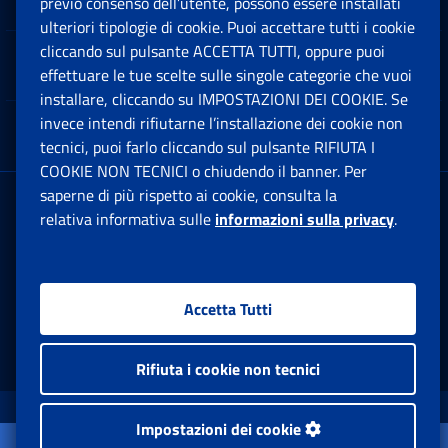
previo consenso dell’utente, possono essere installati
Ap
ulteriori tipologie di cookie. Puoi accettare tutti i cookie
cliccando sul pulsante ACCETTA TUTTI, oppure puoi
Note Legali
effettuare le tue scelte sulle singole categorie che vuoi
Ap
installare, cliccando su IMPOSTAZIONI DEI COOKIE. Se
invece intendi rifiutarne l’installazione dei cookie non
App mobile
Ap
tecnici, puoi farlo cliccando sul pulsante RIFIUTA I
COOKIE NON TECNICI o chiudendo il banner. Per
saperne di più rispetto ai cookie, consulta la
Sede Legale
: Via Ciro il Grande, 21
relativa informativa sulle
informazioni sulla privacy
.
00144 Roma
P.IVA 02121151001
Accetta Tutti
Facebook: Apre una nuova finestra
Twitter: Apre una nuova finestra
Whatsapp: Apre una nuova fi
Youtube: Apre una nuo
Instagram: Apre
Linkedin:
Rs
Rifiuta i cookie non tecnici
www.inps.gov.it © 1997-2026
Impostazioni dei cookie