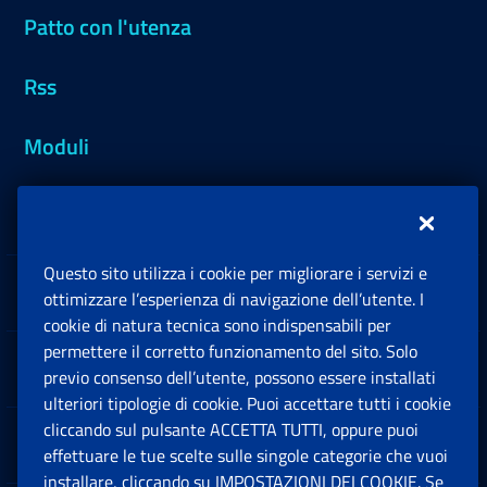
Patto con l'utenza
Rss
Moduli
Inps.design
Questo sito utilizza i cookie per migliorare i servizi e
Sedi e Contatti
ottimizzare l’esperienza di navigazione dell’utente. I
Ap
cookie di natura tecnica sono indispensabili per
permettere il corretto funzionamento del sito. Solo
Software
previo consenso dell’utente, possono essere installati
Ap
ulteriori tipologie di cookie. Puoi accettare tutti i cookie
cliccando sul pulsante ACCETTA TUTTI, oppure puoi
Note Legali
effettuare le tue scelte sulle singole categorie che vuoi
Ap
installare, cliccando su IMPOSTAZIONI DEI COOKIE. Se