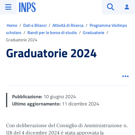
Vai al menu principale
Vai al contenuto principale
Vai al pie' di pagina
INPS ()
Ac
Apri cerca
Ti trovi in:
Home
Dati e Bilanci
Attività di Ricerca
Programma Visitinps
scholars
Bandi per le borse di studio
Graduatorie
Graduatorie 2024
Graduatorie 2024
Men
Pubblicazione:
10 giugno 2024
Ultimo aggiornamento:
11 dicembre 2024
Con deliberazione del Consiglio di Amministrazione n.
118 del 4 dicembre 2024 è stata approvata la