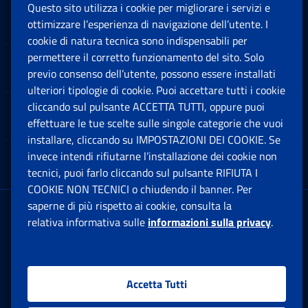
Questo sito utilizza i cookie per migliorare i servizi e
Sedi e Contatti
ottimizzare l’esperienza di navigazione dell’utente. I
Ap
cookie di natura tecnica sono indispensabili per
permettere il corretto funzionamento del sito. Solo
Software
previo consenso dell’utente, possono essere installati
Ap
ulteriori tipologie di cookie. Puoi accettare tutti i cookie
cliccando sul pulsante ACCETTA TUTTI, oppure puoi
Note Legali
effettuare le tue scelte sulle singole categorie che vuoi
Ap
installare, cliccando su IMPOSTAZIONI DEI COOKIE. Se
invece intendi rifiutarne l’installazione dei cookie non
App mobile
Ap
tecnici, puoi farlo cliccando sul pulsante RIFIUTA I
COOKIE NON TECNICI o chiudendo il banner. Per
saperne di più rispetto ai cookie, consulta la
Sede Legale
: Via Ciro il Grande, 21
relativa informativa sulle
informazioni sulla privacy
.
00144 Roma
P.IVA 02121151001
Accetta Tutti