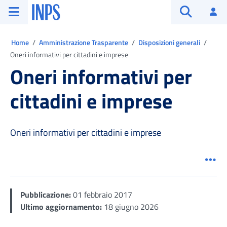
Vai al menu principale
Vai al contenuto principale
Vai al pie' di pagina
INPS ()
Ac
Apri cerca
Ti trovi in:
Home
Amministrazione Trasparente
Disposizioni generali
Oneri informativi per cittadini e imprese
Oneri informativi per
cittadini e imprese
Oneri informativi per cittadini e imprese
Men
Pubblicazione:
01 febbraio 2017
Ultimo aggiornamento:
18 giugno 2026