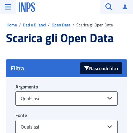
Vai al menu principale
Vai al contenuto principale
Vai al pie' di pagina
INPS ()
Ac
Apri cerca
Ti trovi in:
Home
Dati e Bilanci
Open Data
Scarica gli Open Data
Scarica gli Open Data
Filtra
Nascondi filtri
Argomento
Qualsiasi
Fonte
Qualsiasi