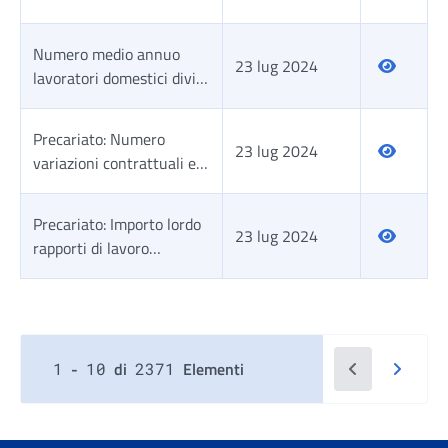
categoria . Trimestrale
per trimeste, anno, area,
sesso e zona geografica di
Numero medio annuo
provenienza. Serie storica
23 lug 2024
lavoratori domestici divisi
trimestrale
per anno, area,
nazionalità e classe di età.
Precariato: Numero
Serie storica.
23 lug 2024
variazioni contrattuali e
tipologia oraria.
Precariato: Importo lordo
23 lug 2024
rapporti di lavoro
occasionale e numero ore
divisi per anno, classe di
Tabella risultati
età e area. Valori assoluti
e percentuali.
Vai alla pagin
Vai alla
-
di
Elementi
1
10
2371
Seleziona Numero elementi per pagina