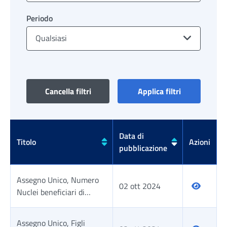
Periodo
Qualsiasi
Cancella filtri
Applica filtri
Data di
Titolo
Azioni
pubblicazione
Assegno Unico, Numero
02 ott 2024
Nuclei beneficiari di
almeno una mensilità di
AUU nell'anno di
Assegno Unico, Figli