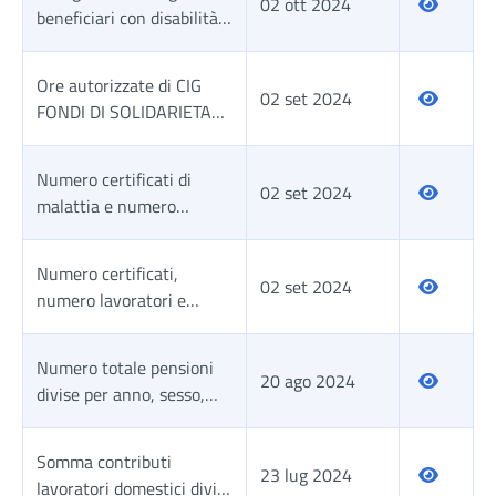
riferimento (AUU a
02 ott 2024
beneficiari con disabilità
domanda - esclusi
di almeno una
beneficiari RdC)
mensilità di AUU nell
Ore autorizzate di CIG
anno di riferimento (AUU
02 set 2024
FONDI DI SOLIDARIETA
a domanda - esclusi
per regione e ramo
beneficiari RdC)
attività, dettaglio
Numero certificati di
mensile. Anno 2023-
02 set 2024
malattia e numero
2024
beneficiari divisi per
anno, regione, polo unico
Numero certificati,
e comparto
02 set 2024
numero lavoratori e
numero visite mediche
divise per anno, sesso,
Numero totale pensioni
assicurato/polo unico
20 ago 2024
divise per anno, sesso,
regione, area geografica,
tipo di gestione, classe di
Somma contributi
importo, classe di eta e
23 lug 2024
lavoratori domestici divisi