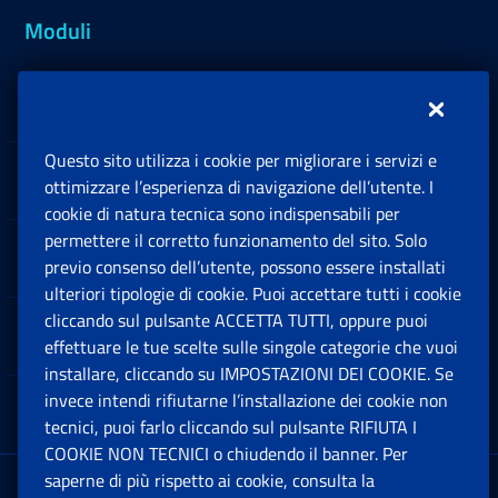
Moduli
Inps.design
Questo sito utilizza i cookie per migliorare i servizi e
Sedi e Contatti
ottimizzare l’esperienza di navigazione dell’utente. I
Ap
cookie di natura tecnica sono indispensabili per
permettere il corretto funzionamento del sito. Solo
Software
previo consenso dell’utente, possono essere installati
Ap
ulteriori tipologie di cookie. Puoi accettare tutti i cookie
cliccando sul pulsante ACCETTA TUTTI, oppure puoi
Note Legali
effettuare le tue scelte sulle singole categorie che vuoi
Ap
installare, cliccando su IMPOSTAZIONI DEI COOKIE. Se
invece intendi rifiutarne l’installazione dei cookie non
App mobile
Ap
tecnici, puoi farlo cliccando sul pulsante RIFIUTA I
COOKIE NON TECNICI o chiudendo il banner. Per
saperne di più rispetto ai cookie, consulta la
Sede Legale
: Via Ciro il Grande, 21