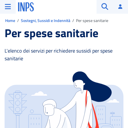
Vai al menu principale
Vai al contenuto principale
Vai al pie' di pagina
INPS ()
Ac
Apri cerca
Ti trovi in:
Home
Sostegni, Sussidi e Indennità
Per spese sanitarie
Per spese sanitarie
L'elenco dei servizi per richiedere sussidi per spese
sanitarie