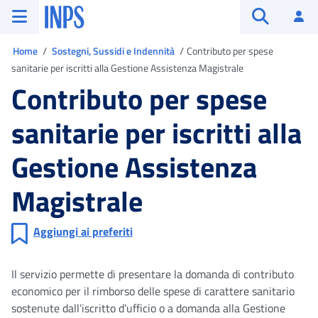
Vai al menu principale
Vai al contenuto principale
Vai al pie' di pagina
INPS ()
Ac
Apri cerca
Ti trovi in
Home
Sostegni, Sussidi e Indennità
Contributo per spese
sanitarie per iscritti alla Gestione Assistenza Magistrale
Contributo per spese
sanitarie per iscritti alla
Gestione Assistenza
Magistrale
Aggiungi ai preferiti
Il servizio permette di presentare la domanda di contributo
economico per il rimborso delle spese di carattere sanitario
sostenute dall’iscritto d’ufficio o a domanda alla Gestione