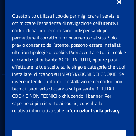
Questo sito utilizza i cookie per migliorare i servizi e
Sedi e Contatti
ottimizzare l’esperienza di navigazione dell’utente. I
Ap
cookie di natura tecnica sono indispensabili per
permettere il corretto funzionamento del sito. Solo
Software
previo consenso dell’utente, possono essere installati
Ap
ulteriori tipologie di cookie. Puoi accettare tutti i cookie
cliccando sul pulsante ACCETTA TUTTI, oppure puoi
Note Legali
effettuare le tue scelte sulle singole categorie che vuoi
Ap
installare, cliccando su IMPOSTAZIONI DEI COOKIE. Se
invece intendi rifiutarne l’installazione dei cookie non
App mobile
Ap
tecnici, puoi farlo cliccando sul pulsante RIFIUTA I
COOKIE NON TECNICI o chiudendo il banner. Per
saperne di più rispetto ai cookie, consulta la
Sede Legale
: Via Ciro il Grande, 21
relativa informativa sulle
informazioni sulla privacy
.
00144 Roma
P.IVA 02121151001