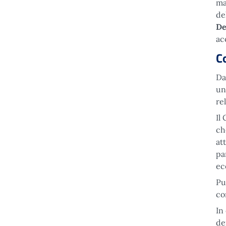
ma
de
De
ac
C
Da
un
re
Il
ch
at
pa
ec
Pu
co
In
de