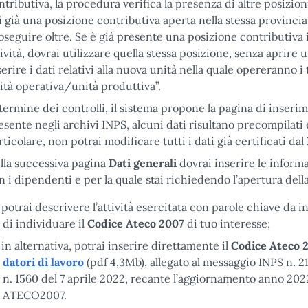
ntributiva, la procedura verifica la presenza di altre posizioni
i già una posizione contributiva aperta nella stessa provincia,
oseguire oltre. Se è già presente una posizione contributiva in
tività, dovrai utilizzare quella stessa posizione, senza aprire 
serire i dati relativi alla nuova unità nella quale opereranno
ità operativa/unità produttiva”.
 termine dei controlli, il sistema propone la pagina di inser
esente negli archivi INPS, alcuni dati risultano precompilati
rticolare, non potrai modificare tutti i dati già certificati dal
lla successiva pagina
Dati generali
dovrai inserire le informa
n i dipendenti e per la quale stai richiedendo l’apertura dell
potrai descrivere l’attività esercitata con parole chiave da i
di individuare il
Codice Ateco 2007
di tuo interesse;
in alternativa, potrai inserire direttamente il
Codice Ateco 
datori di lavoro
(pdf 4,3Mb), allegato al messaggio INPS n. 
n. 1560 del 7 aprile 2022, recante l’aggiornamento anno 2022
ATECO2007.