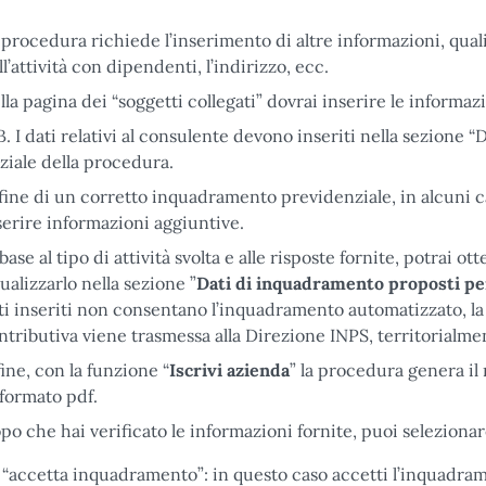
 procedura richiede l’inserimento di altre informazioni, quali
ll’attività con dipendenti, l’indirizzo, ecc.
lla pagina dei “soggetti collegati” dovrai inserire le informazio
B. I dati relativi al consulente devono inseriti nella sezione
iziale della procedura.
 fine di un corretto inquadramento previdenziale, in alcuni 
serire informazioni aggiuntive.
 base al tipo di attività svolta e alle risposte fornite, potrai
sualizzarlo nella sezione ”
Dati
di inquadramento proposti per
ti inseriti non consentano l’inquadramento automatizzato, l
ntributiva viene trasmessa alla Direzione INPS, territorialme
fine, con la funzione “
Iscrivi azienda
” la procedura genera il
 formato pdf.
po che hai verificato le informazioni fornite, puoi seleziona
“accetta inquadramento”: in questo caso accetti l’inquadr