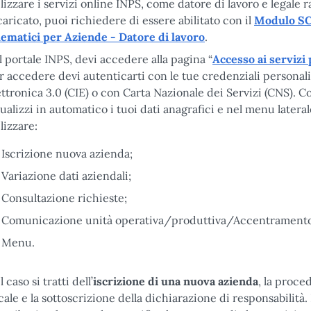
ilizzare i servizi online INPS, come datore di lavoro e legale
caricato, puoi richiedere di essere abilitato con il
Modulo SC6
lematici per Aziende - Datore di lavoro
.
l portale INPS, devi accedere alla pagina “
Accesso ai servizi
r accedere devi autenticarti con le tue credenziali personali S
ettronica 3.0 (CIE) o con Carta Nazionale dei Servizi (CNS). C
sualizzi in automatico i tuoi dati anagrafici e nel menu latera
ilizzare:
Iscrizione nuova azienda;
Variazione dati aziendali;
Consultazione richieste;
Comunicazione unità operativa/produttiva/Accentramento 
Menu.
 caso si tratti dell’
iscrizione di una nuova azienda
, la proce
scale e la sottoscrizione della dichiarazione di responsabilità.