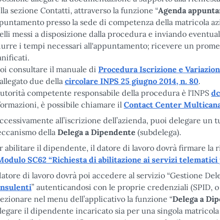
lla sezione Contatti, attraverso la funzione “
Agenda appunta
puntamento presso la sede di competenza della matricola azi
elli messi a disposizione dalla procedura e inviando eventu
durre i tempi necessari all'appuntamento; ricevere un prom
nificati.
oi consultare il manuale di
Procedura Iscrizione e Variazio
l’allegato due della
circolare INPS 25 giugno 2014, n. 80
.
Autorità competente responsabile della procedura è l'INPS
dc
formazioni, è possibile chiamare il
Contact Center Multican
ccessivamente all’iscrizione dell’azienda, puoi delegare un t
ccanismo della
Delega a Dipendente
(subdelega).
r abilitare il dipendente, il datore di lavoro dovrà firmare la r
Modulo SC62 “Richiesta di abilitazione ai servizi telematic
 datore di lavoro dovrà poi accedere al servizio “Gestione Del
nsulenti
” autenticandosi con le proprie credenziali (SPID, o
lezionare nel menu dell’applicativo la funzione “
Delega a Di
legare il dipendente incaricato sia per una singola matricola 