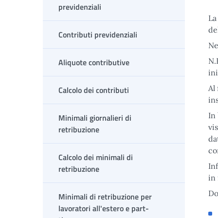
previdenziali
La
de
Contributi previdenziali
Ne
N.
Aliquote contributive
in
Al
Calcolo dei contributi
in
In
Minimali giornalieri di
vi
retribuzione
da
co
Calcolo dei minimali di
In
retribuzione
in
Do
Minimali di retribuzione per
lavoratori all'estero e part-