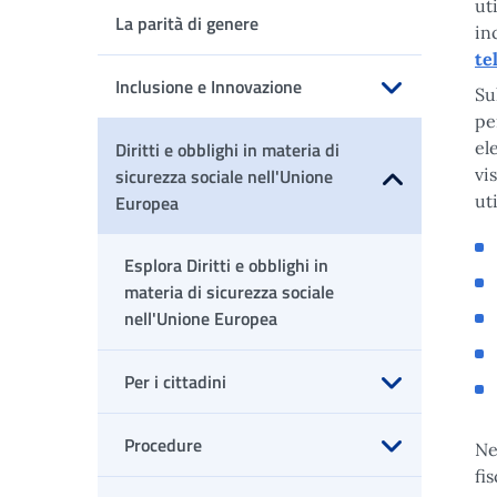
ut
La parità di genere
in
te
Inclusione e Innovazione
Su
pe
Apri sottomenu
Diritti e obblighi in materia di
el
sicurezza sociale nell'Unione
vi
Europea
ut
Apri sottomenu
Esplora Diritti e obblighi in
materia di sicurezza sociale
nell'Unione Europea
Per i cittadini
Apri sottomenu
Procedure
Nel
fi
Apri sottomenu