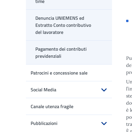
time
Denuncia UNIEMENS ed
Estratto Conto contributivo
del lavoratore
Pagamento dei contributi
previdenziali
Pu
de
Patrocini e concessione sale
pr
Un
l’
Social Media
st
Apri sottomenu
do
Canale utenza fragile
è 
po
Pubblicazioni
tr
È 