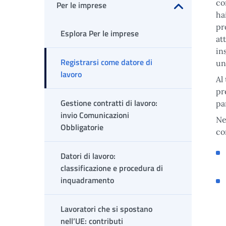
co
Per le imprese
ha
Apri sottomenu
pr
Esplora Per le imprese
at
in
Registrarsi come datore di
un
lavoro
Al
pr
Gestione contratti di lavoro:
pa
invio Comunicazioni
Ne
Obbligatorie
co
Datori di lavoro:
classificazione e procedura di
inquadramento
Lavoratori che si spostano
nell’UE: contributi