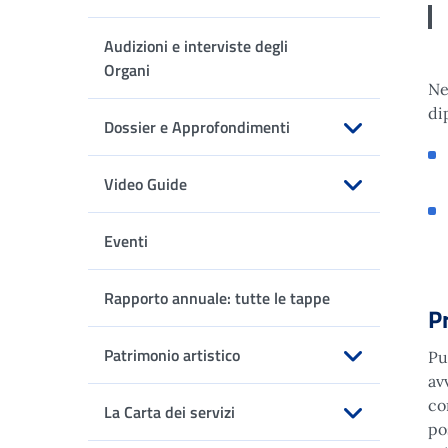
Apri sottomenu
Audizioni e interviste degli
Organi
Ne
di
Dossier e Approfondimenti
Apri sottomenu
Video Guide
Apri sottomenu
Eventi
Rapporto annuale: tutte le tappe
P
Patrimonio artistico
Pu
av
Apri sottomenu
co
La Carta dei servizi
po
Apri sottomenu