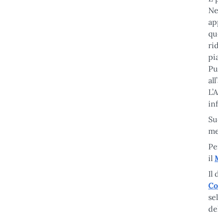
Apri sottomenu
Ne
ap
qu
ri
pia
Pu
al
L’
in
Su
me
Pe
il
Il
Co
se
de