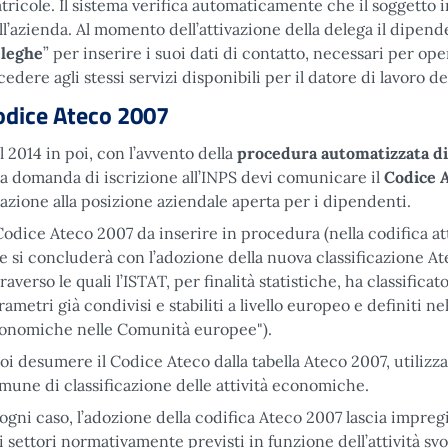
tricole. Il sistema verifica automaticamente che il soggetto
ll’azienda. Al momento dell’attivazione della delega il dipend
leghe
” per inserire i suoi dati di contatto, necessari per o
cedere agli stessi servizi disponibili per il datore di lavoro de
odice Ateco 2007
l 2014 in poi, con l’avvento della
procedura automatizzata d
a domanda di iscrizione all’INPS devi comunicare il
Codice 
lazione alla posizione aziendale aperta per i dipendenti.
 Codice Ateco 2007 da inserire in procedura (nella codifica a
e si concluderà con l’adozione della nuova classificazione A
traverso le quali l’ISTAT, per finalità statistiche, ha classifica
rametri già condivisi e stabiliti a livello europeo e definiti ne
onomiche nelle Comunità europee").
oi desumere il Codice Ateco dalla tabella Ateco 2007, utilizz
mune di classificazione delle attività economiche.
 ogni caso, l’adozione della codifica Ateco 2007 lascia impregi
i settori normativamente previsti in funzione dell’attività svolt