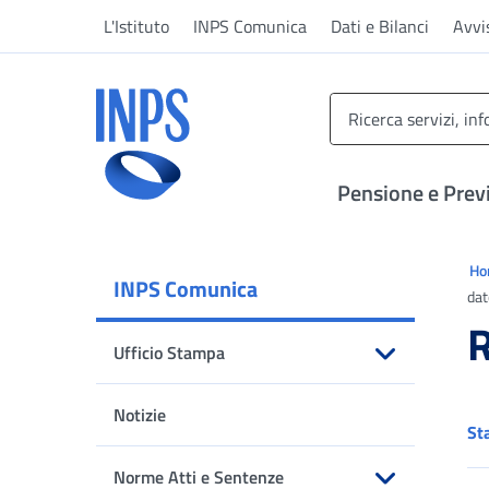
Vai al menu principale
Vai al contenuto principale
Vai al pie' di pagina
L'Istituto
INPS Comunica
Dati e Bilanci
Avvi
INPS ()
Pensione e Prev
Ti 
H
INPS Comunica
dat
R
Ufficio Stampa
Apri sottomenu
Notizie
St
Norme Atti e Sentenze