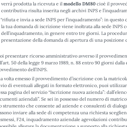
verrà prodotta la ricevuta e il
modello DM80
cioè il provve
contributiva risulta inserita negli archivi INPS e l’inquadr
“rifiuta e invia a sede INPS per l’inquadramento”: in questo
la tua domanda di iscrizione viene inoltrata alla sede INP
dell’inquadramento, in genere entro tre giorni. La procedur
presentazione della domanda di apertura di una posizione co
oi presentare ricorso amministrativo avverso il provvedimento 
ll’art. 50 della legge 9 marzo 1989, n. 88 entro 90 giorni dall
ovvedimento dell’INPS.
a volta emesso il provvedimento d’iscrizione con la matricola
invio di eventuali allegati in formato elettronico, puoi utilizzare
essa pagina del servizio “Iscrizione nuova azienda”: dall’elenc
cumenti aziendali”. Se sei in possesso del numero di matricola
lo strumento che consente ad aziende e consulenti di dialoga
ssono inviare alla sede di competenza una richiesta sceglien
asmessi, F24, inquadramento aziendale agevolazioni contribut
possibile allegare la documentazione a supporto alla richiesta