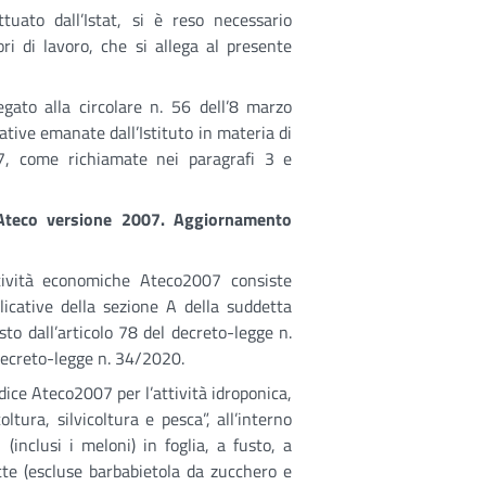
tuato dall’Istat, si è reso necessario
ori di lavoro, che si allega al presente
egato alla circolare n. 56 dell’8 marzo
ative emanate dall’Istituto in materia di
, come richiamate nei paragrafi 3 e
e Ateco versione 2007. Aggiornamento
ttività economiche Ateco2007 consiste
licative della sezione A della suddetta
to dall’articolo 78 del decreto-legge n.
decreto-legge n. 34/2020.
codice Ateco2007 per l’attività idroponica,
ltura, silvicoltura e pesca”, all’interno
 (inclusi i meloni) in foglia, a fusto, a
tette (escluse barbabietola da zucchero e