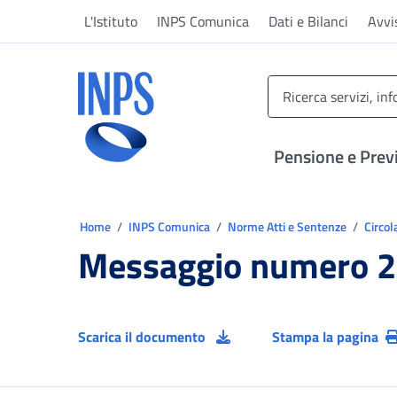
Vai al menu principale
Vai al contenuto principale
Vai al pie' di pagina
L'Istituto
INPS Comunica
Dati e Bilanci
Avvi
INPS ()
Pensione e Prev
Ti trovi in:
Home
INPS Comunica
Norme Atti e Sentenze
Circol
Messaggio numero 2
Scarica il documento
Stampa la pagina