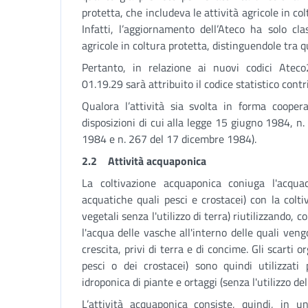
protetta, che includeva le attività agricole in col
Infatti, l’aggiornamento dell’Ateco ha solo cla
agricole in coltura protetta, distinguendole tra qu
Pertanto, in relazione ai nuovi codici Atec
01.19.29 sarà attribuito il codice statistico contri
Qualora l’attività sia svolta in forma cooper
disposizioni di cui alla legge 15 giugno 1984, n. 2
1984 e n. 267 del 17 dicembre 1984).
2.2 Attività acquaponica
La coltivazione acquaponica coniuga l'acquac
acquatiche quali pesci e crostacei) con la colti
vegetali senza l'utilizzo di terra) riutilizzando, 
l'acqua delle vasche all'interno delle quali vengon
crescita, privi di terra e di concime. Gli scarti 
pesci o dei crostacei) sono quindi utilizzati 
idroponica di piante e ortaggi (senza l'utilizzo del
L’attività acquaponica consiste, quindi, in u