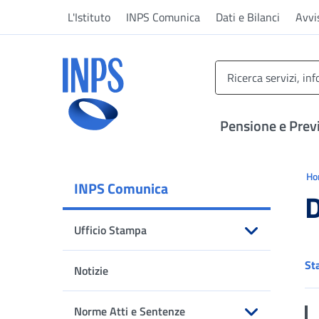
Vai al menu principale
Vai al contenuto principale
Vai al pie' di pagina
L'Istituto
INPS Comunica
Dati e Bilanci
Avvi
INPS ()
Pensione e Prev
Ti 
H
INPS Comunica
D
Ufficio Stampa
Apri sottomenu
St
Notizie
Norme Atti e Sentenze