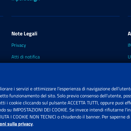
Note Legali
A
Privacy
I
Atti di notifica
U
Impostazioni dei cookie
I
I
liorare i servizi e ottimizzare l’esperienza di navigazione dell’utent
retto funzionamento del sito. Solo previo consenso dell’utente, poss
tutti i cookie cliccando sul pulsante ACCETTA TUTTI, oppure puoi effe
S
ando su IMPOSTAZIONI DEI COOKIE. Se invece intendi rifiutarne l’ins
FIUTA I COOKIE NON TECNICI o chiudendo il banner. Per saperne di p
P
oni sulla privacy
.