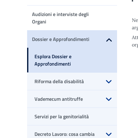
Apri sottomenu
Audizioni e interviste degli
Ne
Organi
ar
At
Dossier e Approfondimenti
or
Apri sottomenu
Esplora Dossier e
Approfondimenti
Riforma della disabilità
Apri sottomenu
Vademecum antitruffe
Apri sottomenu
Servizi per la genitorialità
Decreto Lavoro: cosa cambia