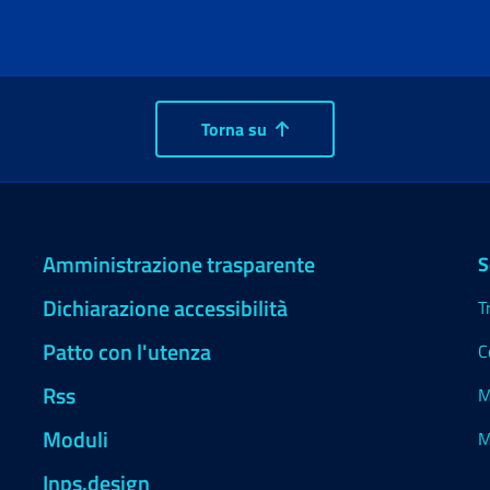
Torna su
Amministrazione trasparente
S
Dichiarazione accessibilità
T
Patto con l'utenza
C
Rss
M
Moduli
M
Inps.design