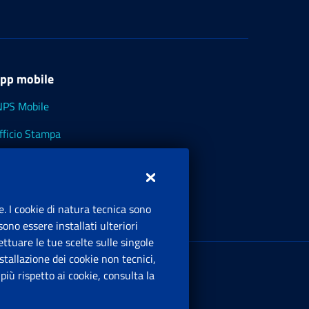
pp mobile
NPS Mobile
fficio Stampa
NPS - Museo Multimediale
NPS Cassetto Artigiani e Commercianti
e. I cookie di natura tecnica sono
ono essere installati ulteriori
ttuare le tue scelte sulle singole
ede Legale
: Via Ciro il Grande, 21
tallazione dei cookie non tecnici,
00144 Roma
iù rispetto ai cookie, consulta la
.IVA 02121151001