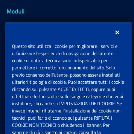
Moduli
Inps.design
Questo sito utilizza i cookie per migliorare i servizi e
Sedi e Contatti
ottimizzare l’esperienza di navigazione dell’utente. I
Ap
cookie di natura tecnica sono indispensabili per
permettere il corretto funzionamento del sito. Solo
Software
previo consenso dell’utente, possono essere installati
Ap
ulteriori tipologie di cookie. Puoi accettare tutti i cookie
cliccando sul pulsante ACCETTA TUTTI, oppure puoi
Note Legali
effettuare le tue scelte sulle singole categorie che vuoi
Ap
installare, cliccando su IMPOSTAZIONI DEI COOKIE. Se
invece intendi rifiutarne l’installazione dei cookie non
App mobile
Ap
tecnici, puoi farlo cliccando sul pulsante RIFIUTA I
COOKIE NON TECNICI o chiudendo il banner. Per
saperne di più rispetto ai cookie, consulta la