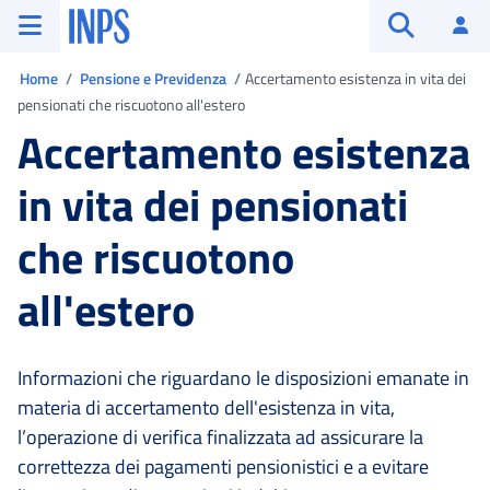
Vai al menu principale
Vai al contenuto principale
Vai al pie' di pagina
INPS ()
Ac
Apri cerca
Ti trovi in:
Home
Pensione e Previdenza
Accertamento esistenza in vita dei
pensionati che riscuotono all'estero
Accertamento esistenza
in vita dei pensionati
che riscuotono
all'estero
Informazioni che riguardano le disposizioni emanate in
materia di accertamento dell'esistenza in vita,
l’operazione di verifica finalizzata ad assicurare la
correttezza dei pagamenti pensionistici e a evitare