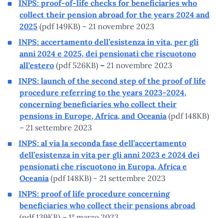
INPS: proof-of-life checks for beneficiaries who
collect their pension abroad for the years 2024 and
2025
(pdf 149KB) – 21 novembre 2023
INPS: accertamento dell’esistenza in vita, per gli
anni 2024 e 2025, dei pensionati che riscuotono
all’estero
(pdf 526KB)
–
21 novembre 2023
INPS: launch of the second step of the proof of life
procedure referring to the years 2023-2024,
concerning beneficiaries who collect their
pensions in Europe, Africa, and Oceania
(pdf 148KB)
– 21 settembre 2023
INPS: al via la seconda fase dell’accertamento
dell’esistenza in vita per gli anni 2023 e 2024 dei
pensionati che riscuotono in Europa, Africa e
Oceania
(pdf 148KB) - 21 settembre 2023
INPS: proof of life procedure concerning
beneficiaries who collect their pensions abroad
(pdf 139KB) – 1° marzo 2023