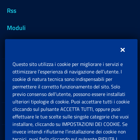
Rss
Moduli
Inps.design
Questo sito utilizza i cookie per migliorare i servizi e
Sedi e Contatti
ottimizzare l’esperienza di navigazione dell’utente. I
Ap
cookie di natura tecnica sono indispensabili per
permettere il corretto funzionamento del sito. Solo
Software
previo consenso dell’utente, possono essere installati
Ap
ulteriori tipologie di cookie. Puoi accettare tutti i cookie
cliccando sul pulsante ACCETTA TUTTI, oppure puoi
Note Legali
effettuare le tue scelte sulle singole categorie che vuoi
Ap
installare, cliccando su IMPOSTAZIONI DEI COOKIE. Se
invece intendi rifiutarne l’installazione dei cookie non
App mobile
Ap
tecnici, puoi farlo cliccando sul pulsante RIFIUTA I