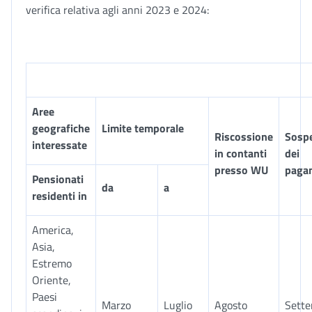
verifica relativa agli anni 2023 e 2024:
Aree
geografiche
Limite temporale
Riscossione
Sosp
interessate
in contanti
dei
presso WU
paga
Pensionati
da
a
residenti in
America,
Asia,
Estremo
Oriente,
Paesi
Marzo
Luglio
Agosto
Sett