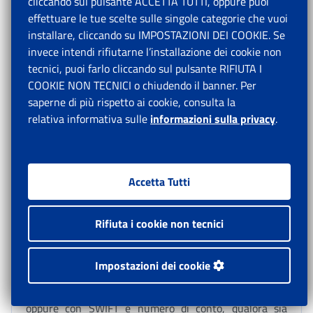
cliccando sul pulsante ACCETTA TUTTI, oppure puoi
operatori INPS abilitati al Portale Agenti di Citibank,
effettuare le tue scelte sulle singole categorie che vuoi
che, nel caso in cui pervengano alle Strutture
installare, cliccando su IMPOSTAZIONI DEI COOKIE. Se
territoriali valide prove dell’esistenza in vita, possono
invece intendi rifiutarne l’installazione dei cookie non
procedere direttamente all’attestazione per mezzo
tecnici, puoi farlo cliccando sul pulsante RIFIUTA I
delle funzionalità sopra descritte.
COOKIE NON TECNICI o chiudendo il banner. Per
saperne di più rispetto ai cookie, consulta la
Inoltre, gli operatori possono inserire o modificare
relativa informativa sulle
informazioni sulla privacy
.
direttamente sul portale informatico della Banca i
seguenti dati:
Accetta Tutti
• la residenza fisica (indirizzo, città, Stato, CAP/ZIP
code) e, se conosciuto, il recapito e-mail del
Rifiuta i cookie non tecnici
pensionato;
Impostazioni dei cookie
• le coordinate bancarie espresse con BIC ed IBAN
riferite a pagamenti in Paesi compresi nell’Area SEPA
oppure con SWIFT e numero di conto, qualora sia