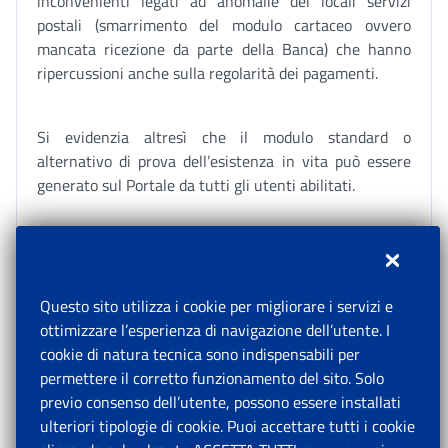
inconvenienti legati ad anomalie dei locali servizi
postali (smarrimento del modulo cartaceo ovvero
mancata ricezione da parte della Banca) che hanno
ripercussioni anche sulla regolarità dei pagamenti.
Si evidenzia altresì che il modulo standard o
alternativo di prova dell’esistenza in vita può essere
generato sul Portale da tutti gli utenti abilitati.
Per qualsiasi problematica inerente agli accessi al
sistema Portale Agenti, gli operatori di Patronato e i
funzionari delle Rappresentanze diplomatiche e
Questo sito utilizza i cookie per migliorare i servizi e
consolari possono contattare il Servizio di assistenza di
ottimizzare l’esperienza di navigazione dell’utente. I
Citibank all’indirizzo di posta elettronica
cookie di natura tecnica sono indispensabili per
portale@citi.com.
permettere il corretto funzionamento del sito. Solo
previo consenso dell’utente, possono essere installati
ulteriori tipologie di cookie. Puoi accettare tutti i cookie
Le funzionalità descritte sono accessibili anche agli