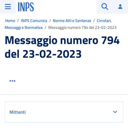
Vai al menu principale
Vai al contenuto principale
Vai al pie' di pagina
INPS ()
Ac
Apri cerca
Ti trovi in:
Home
INPS Comunica
Norme Atti e Sentenze
Circolari,
Messaggi e Normativa
Messaggio numero 794 del 23-02-2023
Messaggio numero 794
del 23-02-2023
Menu link servizio sezione
Dettaglio
Mittenti