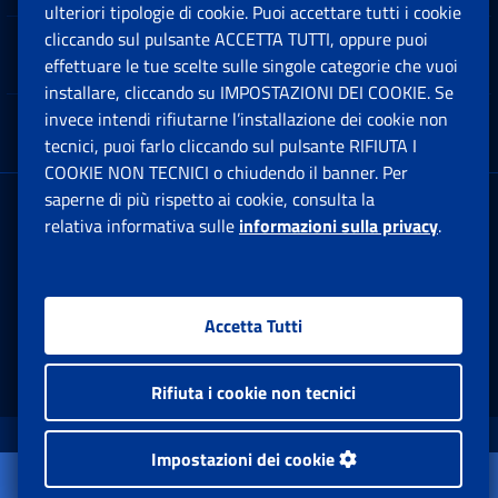
ulteriori tipologie di cookie. Puoi accettare tutti i cookie
cliccando sul pulsante ACCETTA TUTTI, oppure puoi
Note Legali
effettuare le tue scelte sulle singole categorie che vuoi
Ap
installare, cliccando su IMPOSTAZIONI DEI COOKIE. Se
invece intendi rifiutarne l’installazione dei cookie non
App mobile
Ap
tecnici, puoi farlo cliccando sul pulsante RIFIUTA I
COOKIE NON TECNICI o chiudendo il banner. Per
saperne di più rispetto ai cookie, consulta la
Sede Legale
: Via Ciro il Grande, 21
relativa informativa sulle
informazioni sulla privacy
.
00144 Roma
P.IVA 02121151001
Accetta Tutti
Facebook: Apre una nuova finestra
Twitter: Apre una nuova finestra
Whatsapp: Apre una nuova fi
Youtube: Apre una nuo
Instagram: Apre
Linkedin:
Rs
Rifiuta i cookie non tecnici
www.inps.gov.it © 1997-2026
Impostazioni dei cookie
Apri il menu
Istituto Nazionale Previdenza Sociale.