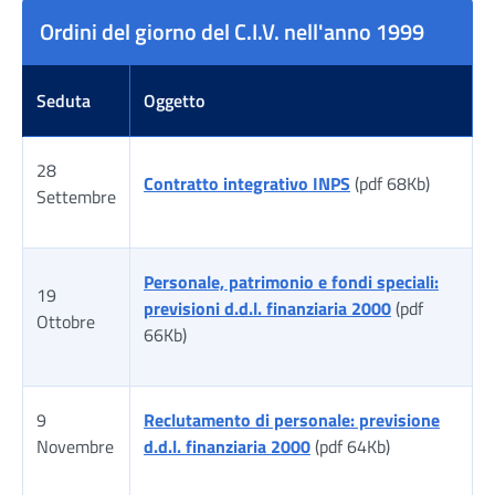
Ordini del giorno del C.I.V. nell'anno 1999
Seduta
Oggetto
28
Contratto integrativo INPS
(pdf 68Kb)
Settembre
Personale, patrimonio e fondi speciali:
19
previsioni d.d.l. finanziaria 2000
(pdf
Ottobre
66Kb)
9
Reclutamento di personale: previsione
Novembre
d.d.l. finanziaria 2000
(pdf 64Kb)