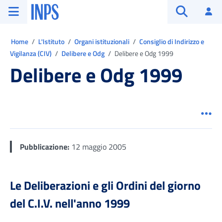
Vai al menu principale
Vai al contenuto principale
Vai al pie' di pagina
INPS ()
Ac
Apri cerca
Ti trovi in:
Home
L'Istituto
Organi istituzionali
Consiglio di Indirizzo e
Vigilanza (CIV)
Delibere e Odg
Delibere e Odg 1999
Delibere e Odg 1999
Men
Pubblicazione:
12 maggio 2005
Le Deliberazioni e gli Ordini del giorno
del C.I.V. nell'anno 1999