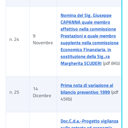
Nomina del Sig. Giuseppe
CAPANNA quale membro
effettivo nella commissione
9
Prestazioni e quale membro
n. 24
Novembre
supplente nella commissione
Economico Finanziaria, in
sostituzione della Sig..ra
Margherita SCUDERI
(pdf 8Kb)
Prima nota di variazione al
14
n. 25
bilancio preventivo 1999
(pdf
Dicembre
45Kb)
Doc.C.d.a.-Progetto vigilanza
sulle entrate ed economia