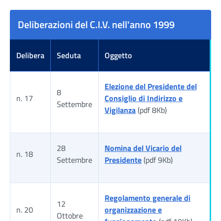
Deliberazioni del C.I.V. nell'anno 1999
Delibera
Seduta
Oggetto
Elezione del Presidente del
8
n. 17
Consiglio di Indirizzo e
Settembre
Vigilanza
(pdf 8Kb)
28
Nomina del Vicario del
n. 18
Settembre
Presidente
(pdf 9Kb)
Regolamento generale di
12
n. 20
organizzazione e
Ottobre