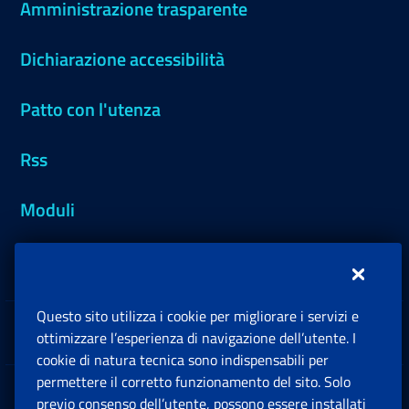
Amministrazione trasparente
Dichiarazione accessibilità
Patto con l'utenza
Rss
Moduli
Inps.design
Questo sito utilizza i cookie per migliorare i servizi e
Sedi e Contatti
ottimizzare l’esperienza di navigazione dell’utente. I
Ap
cookie di natura tecnica sono indispensabili per
permettere il corretto funzionamento del sito. Solo
Software
previo consenso dell’utente, possono essere installati
Ap