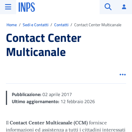
Vai al menu principale
Vai al contenuto principale
Vai al pie' di pagina
INPS ()
Ac
Apri cerca
Ti trovi in:
Home
Sedi e Contatti
Contatti
Contact Center Multicanale
Contact Center
Multicanale
Men
Pubblicazione:
02 aprile 2017
Ultimo aggiornamento:
12 febbraio 2026
Il
Contact Center Multicanale (CCM)
fornisce
informazioni ed assistenza a tutti i cittadini interessati