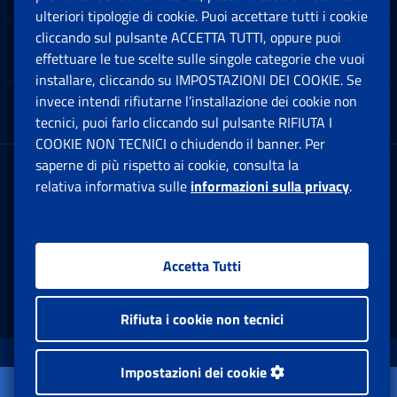
ulteriori tipologie di cookie. Puoi accettare tutti i cookie
cliccando sul pulsante ACCETTA TUTTI, oppure puoi
Note Legali
effettuare le tue scelte sulle singole categorie che vuoi
Ap
installare, cliccando su IMPOSTAZIONI DEI COOKIE. Se
invece intendi rifiutarne l’installazione dei cookie non
App mobile
Ap
tecnici, puoi farlo cliccando sul pulsante RIFIUTA I
COOKIE NON TECNICI o chiudendo il banner. Per
saperne di più rispetto ai cookie, consulta la
Sede Legale
: Via Ciro il Grande, 21
relativa informativa sulle
informazioni sulla privacy
.
00144 Roma
P.IVA 02121151001
Accetta Tutti
Facebook: Apre una nuova finestra
Twitter: Apre una nuova finestra
Whatsapp: Apre una nuova fi
Youtube: Apre una nuo
Instagram: Apre
Linkedin:
Rs
Rifiuta i cookie non tecnici
www.inps.gov.it © 1997-2026
Impostazioni dei cookie
Apri il menu
Istituto Nazionale Previdenza Sociale.