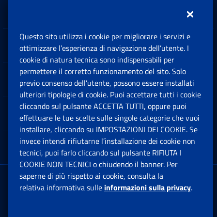
Inps.design
Questo sito utilizza i cookie per migliorare i servizi e
Sedi e Contatti
ottimizzare l’esperienza di navigazione dell’utente. I
Ap
cookie di natura tecnica sono indispensabili per
permettere il corretto funzionamento del sito. Solo
Software
previo consenso dell’utente, possono essere installati
Ap
ulteriori tipologie di cookie. Puoi accettare tutti i cookie
cliccando sul pulsante ACCETTA TUTTI, oppure puoi
Note Legali
effettuare le tue scelte sulle singole categorie che vuoi
Ap
installare, cliccando su IMPOSTAZIONI DEI COOKIE. Se
invece intendi rifiutarne l’installazione dei cookie non
App mobile
Ap
tecnici, puoi farlo cliccando sul pulsante RIFIUTA I
COOKIE NON TECNICI o chiudendo il banner. Per
saperne di più rispetto ai cookie, consulta la
Sede Legale
: Via Ciro il Grande, 21
relativa informativa sulle
informazioni sulla privacy
.
00144 Roma
P.IVA 02121151001