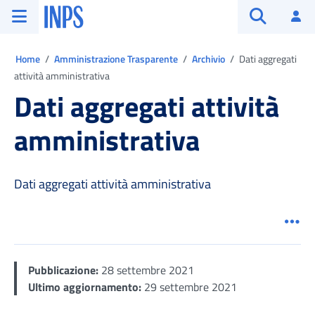
Vai al menu principale
Vai al contenuto principale
Vai al pie' di pagina
INPS ()
Ac
Apri cerca
Ti trovi in:
Home
Amministrazione Trasparente
Archivio
Dati aggregati
attività amministrativa
Dati aggregati attività
amministrativa
Dati aggregati attività amministrativa
Men
Pubblicazione:
28 settembre 2021
Ultimo aggiornamento:
29 settembre 2021