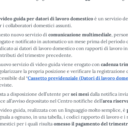
a
video guida per datori di lavoro domestico
è un servizio de
r i collaboratori domestici assunti.
esto nuovo servizio di
comunicazione multimediale
, perso
ogato e notificato in automatico un mese prima del periodo d
dicato ai datori di lavoro domestico con rapporti di lavoro in 
ntributi del trimestre precedente.
 nuovo servizio di video guida viene erogato con
cadenza tri
golarizzare la propria posizione e verificare la registrazione 
cessibile dal “
Cassetto previdenziale (Datori di lavoro dome
eviste.
sta a disposizione dell’utente per
sei mesi
dalla notifica invi
lce all’avviso depositato nel Centro notifiche dell’
area riserv
 video guida, realizzata con un linguaggio molto semplice, è
gnala a ognuno, in una tabella, i codici rapporto di lavoro e i 
mestici per i quali risulta
omesso il pagamento del trimest