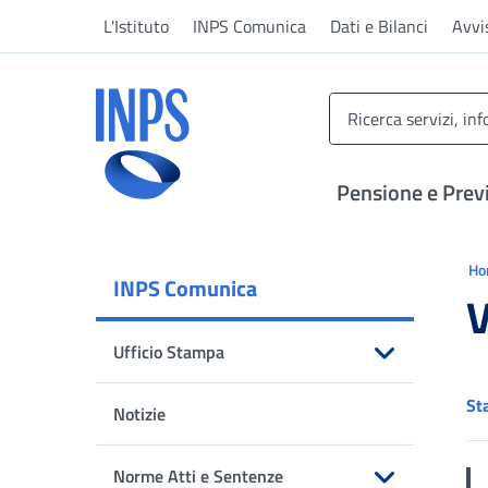
Vai al menu principale
Vai al contenuto principale
Vai al pie' di pagina
L'Istituto
INPS Comunica
Dati e Bilanci
Avvi
INPS ()
Pensione e Prev
Ti 
H
INPS Comunica
V
Ufficio Stampa
Apri sottomenu
St
Notizie
Norme Atti e Sentenze