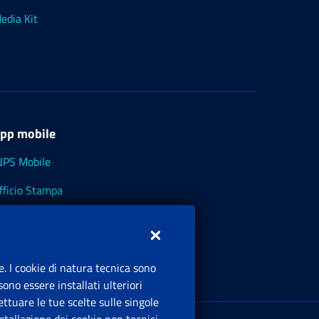
edia Kit
pp mobile
NPS Mobile
fficio Stampa
NPS - Museo Multimediale
NPS Cassetto Artigiani e Commercianti
e. I cookie di natura tecnica sono
ono essere installati ulteriori
ttuare le tue scelte sulle singole
ede Legale
: Via Ciro il Grande, 21