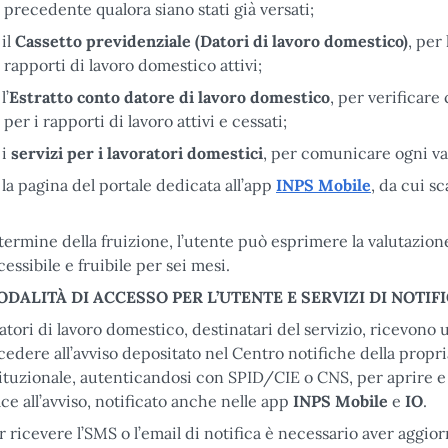
precedente qualora siano stati già versati;
il
Cassetto previdenziale (Datori di lavoro domestico)
, per
rapporti di lavoro domestico attivi;
l’
Estratto conto datore di lavoro domestico
, per verificare 
per i rapporti di lavoro attivi e cessati;
i
servizi per i lavoratori domestici
,
per comunicare ogni var
la pagina del portale dedicata all’app
INPS Mobile
, da cui sc
 termine della fruizione, l’utente può esprimere la valutazione
cessibile e fruibile per sei mesi.
DALITÀ DI ACCESSO PER L’UTENTE E SERVIZI DI NOTIF
datori di lavoro domestico, destinatari del servizio, ricevono 
cedere all’avviso depositato nel Centro notifiche della propri
tituzionale, autenticandosi con SPID/CIE o CNS, per aprire e 
lce all’avviso, notificato anche nelle app
INPS Mobile
e
IO
.
r ricevere l’SMS o l’email di notifica è necessario aver aggior