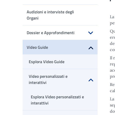
Apri sottomenu
Audizioni e interviste degli
L
Organi
pe
Qu
Dossier e Approfondimenti
er
Apri sottomenu
de
Video Guide
co
Apri sottomenu
Il
Esplora Video Guide
re
ac
Video personalizzati e
pr
interattivi
Re
Apri sottomenu
ca
Esplora Video personalizzati e
La
interattivi
se
do