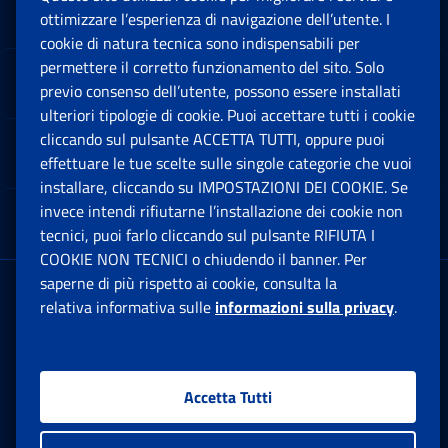
Sedi e Contatti
ottimizzare l’esperienza di navigazione dell’utente. I
Ap
cookie di natura tecnica sono indispensabili per
permettere il corretto funzionamento del sito. Solo
Software
previo consenso dell’utente, possono essere installati
Ap
ulteriori tipologie di cookie. Puoi accettare tutti i cookie
cliccando sul pulsante ACCETTA TUTTI, oppure puoi
Note Legali
effettuare le tue scelte sulle singole categorie che vuoi
Ap
installare, cliccando su IMPOSTAZIONI DEI COOKIE. Se
invece intendi rifiutarne l’installazione dei cookie non
App mobile
Ap
tecnici, puoi farlo cliccando sul pulsante RIFIUTA I
COOKIE NON TECNICI o chiudendo il banner. Per
saperne di più rispetto ai cookie, consulta la
Sede Legale
: Via Ciro il Grande, 21
relativa informativa sulle
informazioni sulla privacy
.
00144 Roma
P.IVA 02121151001
Accetta Tutti
Facebook: Apre una nuova finestra
Twitter: Apre una nuova finestra
Whatsapp: Apre una nuova fi
Youtube: Apre una nuo
Instagram: Apre
Linkedin:
Rs