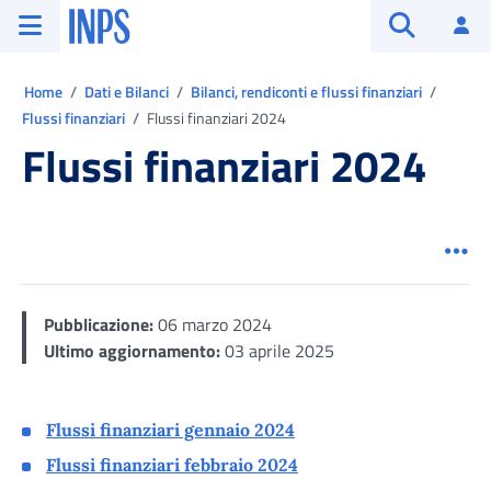
Vai al menu principale
Vai al contenuto principale
Vai al pie' di pagina
INPS ()
Ac
Apri cerca
Ti trovi in:
Home
Dati e Bilanci
Bilanci, rendiconti e flussi finanziari
Flussi finanziari
Flussi finanziari 2024
Flussi finanziari 2024
Men
Pubblicazione:
06 marzo 2024
Ultimo aggiornamento:
03 aprile 2025
Flussi finanziari gennaio 2024
Flussi finanziari febbraio 2024