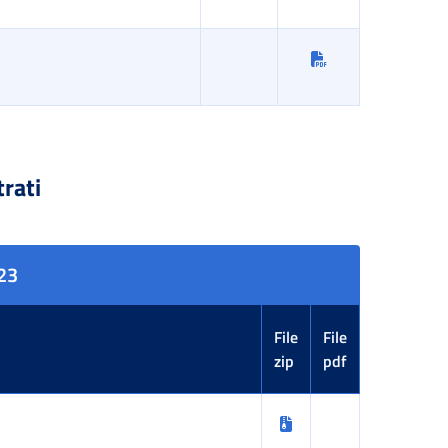
trati
023
File
File
zip
pdf