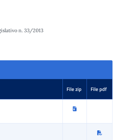
gislativo n. 33/2013
File zip
File pdf