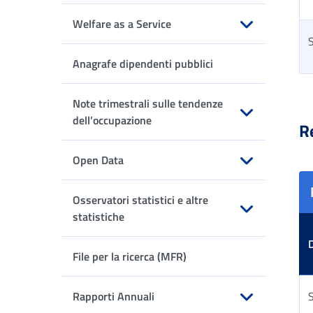
Welfare as a Service
Apri sottomenu
Anagrafe dipendenti pubblici
Tab
Note trimestrali sulle tendenze
dell’occupazione
R
Apri sottomenu
Open Data
Apri sottomenu
Osservatori statistici e altre
statistiche
Apri sottomenu
File per la ricerca (MFR)
Rapporti Annuali
S