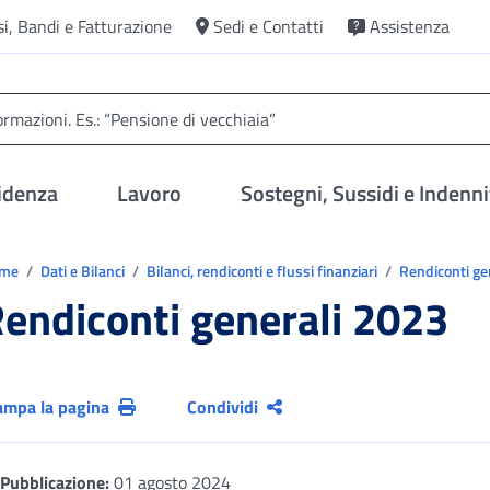
si, Bandi e Fatturazione
Sedi e Contatti
Assistenza
idenza
Lavoro
Sostegni, Sussidi e Indenni
trovi in:
ome
Dati e Bilanci
Bilanci, rendiconti e flussi finanziari
Rendiconti ge
endiconti generali 2023
ampa la pagina
Condividi
Pubblicazione:
01 agosto 2024