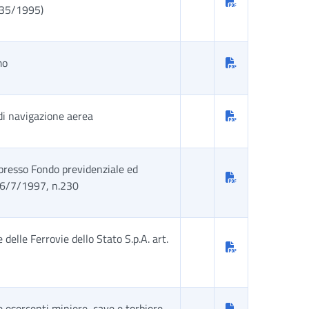
 335/1995)
mo
di navigazione aerea
ppresso Fondo previdenziale ed
 16/7/1997, n.230
delle Ferrovie dello Stato S.p.A. art.
 esercenti miniere, cave e torbiere