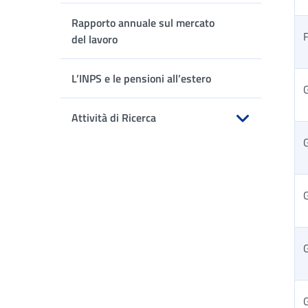
Apri sottomenu
Rapporto annuale sul mercato
F
del lavoro
L’INPS e le pensioni all’estero
G
Attività di Ricerca
Apri sottomenu
G
G
G
G