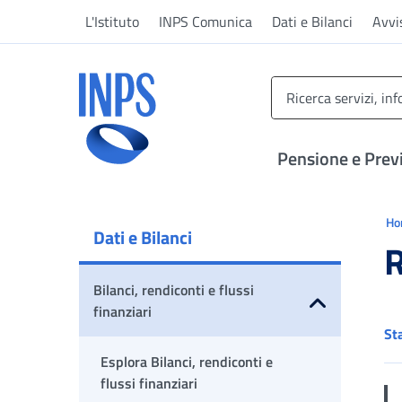
Vai al menu principale
Vai al contenuto principale
Vai al pie' di pagina
L'Istituto
INPS Comunica
Dati e Bilanci
Avvi
INPS ()
Pensione e Prev
Ti 
H
Dati e Bilanci
R
Bilanci, rendiconti e flussi
finanziari
St
Apri sottomenu
Esplora Bilanci, rendiconti e
flussi finanziari