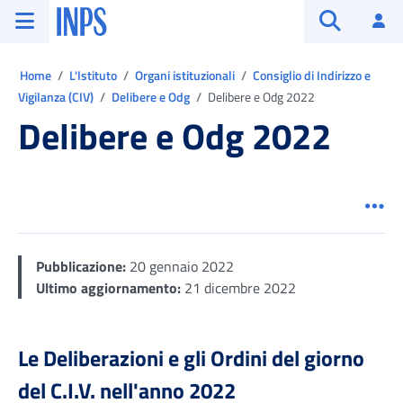
Vai al menu principale
Vai al contenuto principale
Vai al pie' di pagina
INPS ()
Ac
Apri cerca
Ti trovi in:
Home
L'Istituto
Organi istituzionali
Consiglio di Indirizzo e
Vigilanza (CIV)
Delibere e Odg
Delibere e Odg 2022
Delibere e Odg 2022
Men
Pubblicazione:
20 gennaio 2022
Ultimo aggiornamento:
21 dicembre 2022
Le Deliberazioni e gli Ordini del giorno
del C.I.V. nell'anno 2022