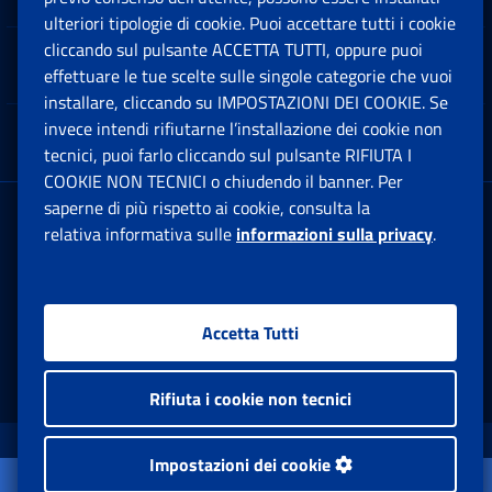
ulteriori tipologie di cookie. Puoi accettare tutti i cookie
cliccando sul pulsante ACCETTA TUTTI, oppure puoi
Note Legali
effettuare le tue scelte sulle singole categorie che vuoi
Ap
installare, cliccando su IMPOSTAZIONI DEI COOKIE. Se
invece intendi rifiutarne l’installazione dei cookie non
App mobile
Ap
tecnici, puoi farlo cliccando sul pulsante RIFIUTA I
COOKIE NON TECNICI o chiudendo il banner. Per
saperne di più rispetto ai cookie, consulta la
Sede Legale
: Via Ciro il Grande, 21
relativa informativa sulle
informazioni sulla privacy
.
00144 Roma
P.IVA 02121151001
Accetta Tutti
Facebook: Apre una nuova finestra
Twitter: Apre una nuova finestra
Whatsapp: Apre una nuova fi
Youtube: Apre una nuo
Instagram: Apre
Linkedin:
Rs
Rifiuta i cookie non tecnici
www.inps.gov.it © 1997-2026
Impostazioni dei cookie
Apri il menu
Istituto Nazionale Previdenza Sociale.