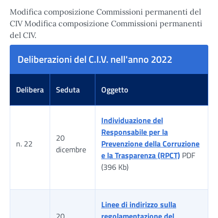
Modifica composizione Commissioni permanenti del
CIV Modifica composizione Commissioni permanenti
del CIV.
Deliberazioni del C.I.V. nell'anno 2022
Delibera
Seduta
Oggetto
Individuazione del
Responsabile per la
20
n. 22
Prevenzione della Corruzione
dicembre
e la Trasparenza (RPCT)
PDF
(396 Kb)
Linee di indirizzo sulla
20
regolamentazione del