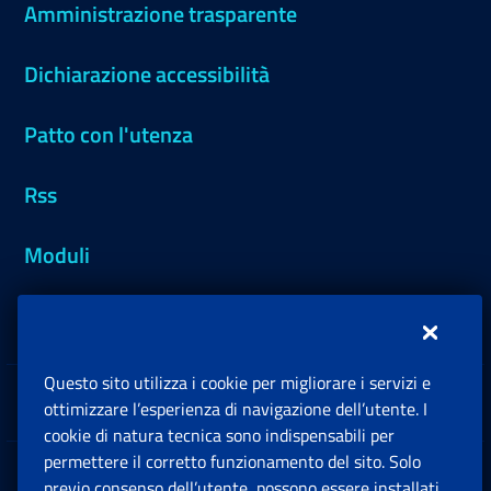
Amministrazione trasparente
Dichiarazione accessibilità
Patto con l'utenza
Rss
Moduli
Inps.design
Questo sito utilizza i cookie per migliorare i servizi e
Sedi e Contatti
ottimizzare l’esperienza di navigazione dell’utente. I
Ap
cookie di natura tecnica sono indispensabili per
permettere il corretto funzionamento del sito. Solo
Software
previo consenso dell’utente, possono essere installati
Ap